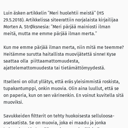
Luin äsken artikkelin ”Meri huolehtii meistä” (HS
29.5.2018). Artikkelissa siteerattiin norjalaista kirjailijaa
Morten A. StrØksnesia: ”Meri pärjää mainiosti ilman
meitä, mutta me emme pärjää ilman merta.”
Kun me emme pärjää ilman merta, niin mitä me teemme?
Heitämme surutta haitallista muovijätettä sinne! Kyse
saattaa olla piittaamattomuudesta,
ajattelemattomuudesta tai tietämättömyydestä.
Itselleni on ollut yllätys, että eräs yleisimmistä roskista,
tupakantumppi, onkin muovia. Olin aina luullut, että se
on paperia, kun on sen värinenkin. En voinut kuvitella sitä
muoviksi.
Savukkeiden filtterit on tehty huokoisesta selluloosa-
asetaatista. Se on muovia, joka ei maadu ja jonka