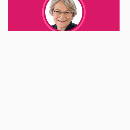
Mervi Hara on Suomen ASH:n
toiminnanjohtaja.
Tuoreimmat blogit
Tupakka- ja nikotiiniteollisuuden
vaikuttamisyritykset herättävät huolta
Tupakansavu ei kuulu asuntoihin – hallituksen
esitys tuo edistysaskeleen, mutta ei riitä
Nikotiinin käytön lopettamista tuettava myös