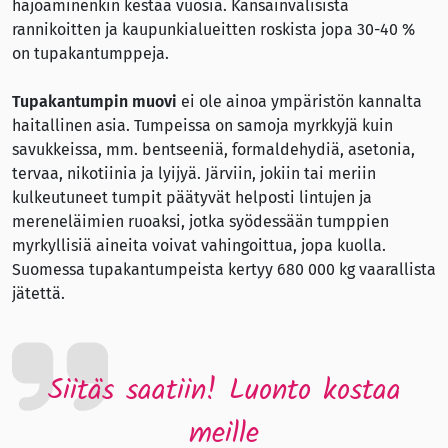
hajoaminenkin kestää vuosia. Kansainvälisistä
rannikoitten ja kaupunkialueitten roskista jopa 30-40 %
on tupakantumppeja.
Tupakantumpin muovi
ei ole ainoa ympäristön kannalta
haitallinen asia. Tumpeissa on samoja myrkkyjä kuin
savukkeissa, mm. bentseeniä, formaldehydiä, asetonia,
tervaa, nikotiinia ja lyijyä. Järviin, jokiin tai meriin
kulkeutuneet tumpit päätyvät helposti lintujen ja
mereneläimien ruoaksi, jotka syödessään tumppien
myrkyllisiä aineita voivat vahingoittua, jopa kuolla.
Suomessa tupakantumpeista kertyy 680 000 kg vaarallista
jätettä.
Siitäs saatiin! Luonto kostaa
meille