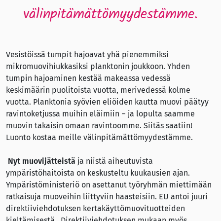
välinpitämättömyydestämme.
Vesistöissä tumpit hajoavat yhä pienemmiksi
mikromuovihiukkasiksi planktonin joukkoon. Yhden
tumpin hajoaminen kestää makeassa vedessä
keskimäärin puolitoista vuotta, merivedessä kolme
vuotta. Planktonia syövien eliöiden kautta muovi päätyy
ravintoketjussa muihin eläimiin – ja lopulta saamme
muovin takaisin omaan ravintoomme. Siitäs saatiin!
Luonto kostaa meille välinpitämättömyydestämme.
Nyt muovijätteistä
ja niistä aiheutuvista
ympäristöhaitoista on keskusteltu kuukausien ajan.
Ympäristöministeriö on asettanut työryhmän miettimään
ratkaisuja muoveihin liittyviin haasteisiin. EU antoi juuri
direktiiviehdotuksen kertakäyttömuovituotteiden
kieltämisestä. Direktiiviehdotuksen mukaan myös