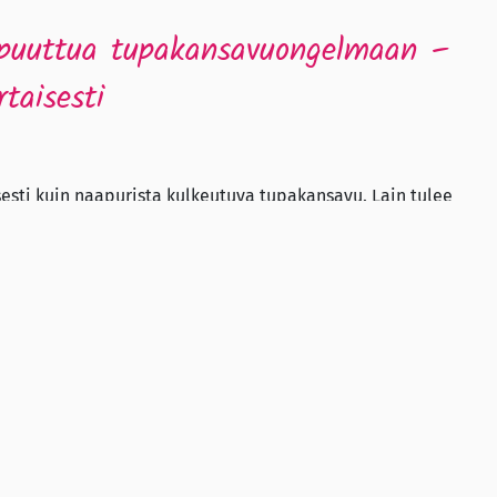
t puuttua tupakansavuongelmaan –
taisesti
esti kuin naapurista kulkeutuva tupakansavu. Lain tulee
hdenvertaisesti. Tupakointikielto asuntoyhteisöissä on
vuutta, vähentää byrokratiaa ja säästää kustannuksia.
alla
4.5.2026.