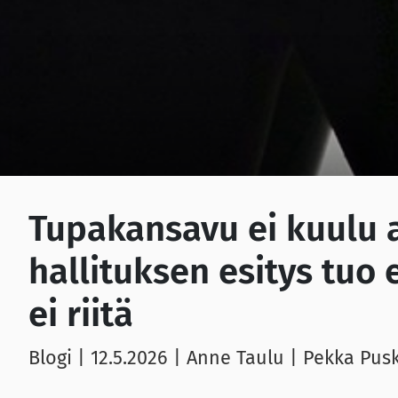
Tupakansavu ei kuulu 
hallituksen esitys tuo
ei riitä
Blogi |
12.5.2026
| Anne Taulu | Pekka Pus