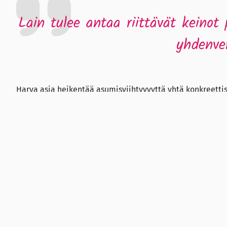
Lain tulee antaa riittävät keino
yhdenver
Harva asia heikentää asumisviihtyvyyttä yhtä konkreettis
antaa riittävät keinot puuttua tupakansavuongelmaan – y
päätös, joka suojaa terveyttä, vahvistaa yhteisöjen toimi
Savuton asuinympäristö kuuluu jokaiselle!
Kirjoitus on julkaistu
Helsingin Sanomien mielipidepalst