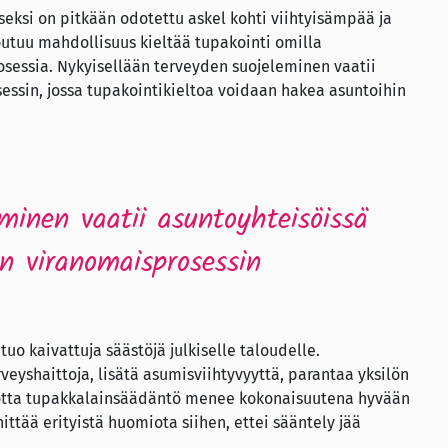
seksi on pitkään odotettu askel kohti viihtyisämpää ja
outuu mahdollisuus kieltää tupakointi omilla
rosessia. Nykyisellään terveyden suojeleminen vaatii
essin, jossa tupakointikieltoa voidaan hakea asuntoihin
minen vaatii asuntoyhteisöissä
än viranomaisprosessin
tuo kaivattuja säästöjä julkiselle taloudelle.
rveyshaittoja, lisätä asumisviihtyvyyttä, parantaa yksilön
 Jotta tupakkalainsäädäntö menee kokonaisuutena hyvään
ittää erityistä huomiota siihen, ettei sääntely jää