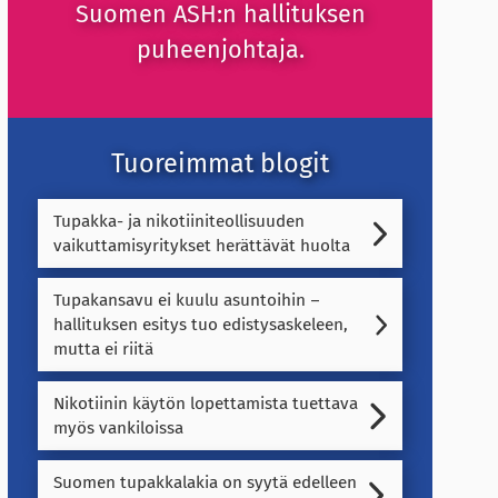
Suomen ASH:n hallituksen
puheenjohtaja.
Tuoreimmat blogit
Tupakka- ja nikotiiniteollisuuden
vaikuttamisyritykset herättävät huolta
Tupakansavu ei kuulu asuntoihin –
hallituksen esitys tuo edistysaskeleen,
mutta ei riitä
Nikotiinin käytön lopettamista tuettava
myös vankiloissa
Suomen tupakkalakia on syytä edelleen