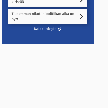
kiristää
Tiukemman nikotiinipolitiikan aika on
nyt!
Kaikki blogit
Kirjoittajat
Arkisto
2026
2025