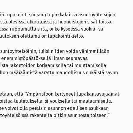
ieltää tupakointi suoraan tupakkalaissa asuntoyhteisöjen
sä olevissa ulkotiloissa ja huoneistojen sisätiloissa.
assa riippumatta siitä, onko kyseessä vuokra- vai
muutoksen olettama on tupakointikielto.
 asuntoyhteisöihin, tulisi niiden voida vähimmillään
sa enemmistöpäätöksellä ilman seuraavaa
ista rakenteiden korjaamisella tai muuttamisella
iellon määräämistä varattu mahdollisuus ehkäistä savun
etaan, että
”Ympäristöön kertyneet tupakansavujäämät
 poistaa tuuletuksella, siivouksella tai maalaamisella.
ne voivat olla peräisin asunnon edellisen asukkaan
ntoyhteisöissä rakenteita pitkin asunnosta toiseen.”