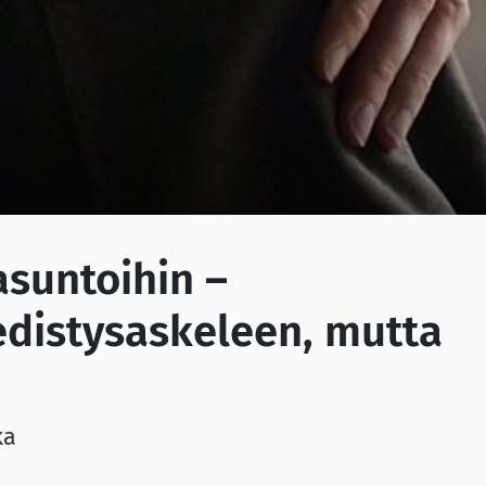
asuntoihin –
 edistysaskeleen, mutta
ka