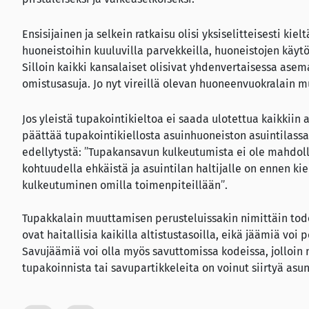
Ensisijainen ja selkein ratkaisu olisi yksiselitteisesti k
huoneistoihin kuuluvilla parvekkeilla, huoneistojen käytös
Silloin kaikki kansalaiset olisivat yhdenvertaisessa asem
omistusasuja. Jo nyt vireillä olevan huoneenvuokralain 
Jos yleistä tupakointikieltoa ei saada ulotettua kaikkiin
päättää tupakointikiellosta asuinhuoneiston asuintilas
edellytystä: ”Tupakansavun kulkeutumista ei ole mahdoll
kohtuudella ehkäistä ja asuintilan haltijalle on ennen k
kulkeutuminen omilla toimenpiteillään”.
Tupakkalain muuttamisen perusteluissakin nimittäin tod
ovat haitallisia kaikilla altistustasoilla, eikä jäämiä voi
Savujäämiä voi olla myös savuttomissa kodeissa, jolloin 
tupakoinnista tai savupartikkeleita on voinut siirtyä asu