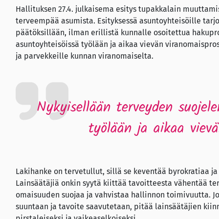
Hallituksen 27.4. julkaisema esitys tupakkalain muuttami
terveempää asumista. Esityksessä asuntoyhteisöille tarj
päätöksillään, ilman erillistä kunnalle osoitettua hakup
asuntoyhteisöissä työlään ja aikaa vievän viranomaispros
ja parvekkeille kunnan viranomaiselta.
Nykyisellään terveyden suojele
työlään ja aikaa viev
Lakihanke on tervetullut, sillä se keventää byrokratiaa ja 
Lainsäätäjiä onkin syytä kiittää tavoitteesta vähentää te
omaisuuden suojaa ja vahvistaa hallinnon toimivuutta.
suuntaan ja tavoite saavutetaan, pitää lainsäätäjien kiinn
pirstaleiseksi ja vaikeaselkoiseksi.