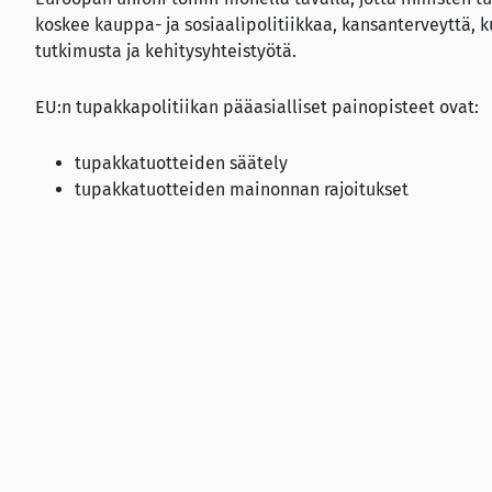
koskee kauppa- ja sosiaalipolitiikkaa, kansanterveyttä, ku
tutkimusta ja kehitysyhteistyötä.
EU:n tupakkapolitiikan pääasialliset painopisteet ovat:
tupakkatuotteiden säätely
tupakkatuotteiden mainonnan rajoitukset
savuttomat ympäristöt
verotus ja laittoman kaupan vastaiset toimet
Päävastuu tupakoinnin vähentämisestä on EU:n komission 
Ohjesääntö tupakkatuotteista
EU:n tupakkatuotedirektiivin eli ohjesäännön tarkoitus 
kaksi prosenttia viiden vuoden kuluessa. Tupakkatuotedir
jäsenvaltioiden on mahdollista viedä omaa lainsäädäntöä