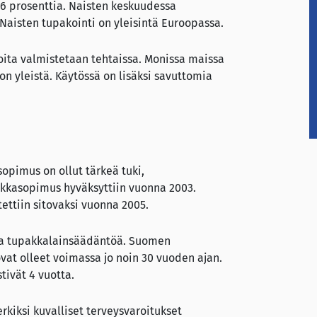
6 prosenttia. Naisten keskuudessa
 Naisten tupakointi on yleisintä Euroopassa.
oita valmistetaan tehtaissa. Monissa maissa
on yleistä. Käytössä on lisäksi savuttomia
pimus on ollut tärkeä tuki,
akkasopimus hyväksyttiin vuonna 2003.
ttiin sitovaksi vuonna 2005.
aa tupakkalainsäädäntöä. Suomen
t olleet voimassa jo noin 30 vuoden ajan.
tivät 4 vuotta.
rkiksi kuvalliset terveysvaroitukset