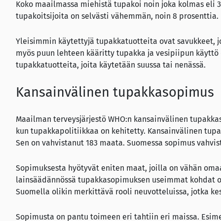
Koko maailmassa miehistä tupakoi noin joka kolmas eli 3
tupakoitsijoita on selvästi vähemmän, noin 8 prosenttia.
Yleisimmin käytettyjä tupakkatuotteita ovat savukkeet, j
myös puun lehteen kääritty tupakka ja vesipiipun käyttö 
tupakkatuotteita, joita käytetään suussa tai nenässä.
Kansainvälinen tupakkasopimus
Maailman terveysjärjestö WHO:n kansainvälinen tupakkaso
kun tupakkapolitiikkaa on kehitetty. Kansainvälinen tup
Sen on vahvistanut 183 maata. Suomessa sopimus vahviste
Sopimuksesta hyötyvät eniten maat, joilla on vähän om
lainsäädännössä tupakkasopimuksen useimmat kohdat ova
Suomella olikin merkittävä rooli neuvotteluissa, jotka kes
Sopimusta on pantu toimeen eri tahtiin eri maissa. Esime