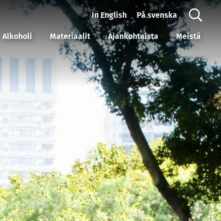
In English
På svenska
Alkoholi
Materiaalit
Ajankohtaista
Meistä