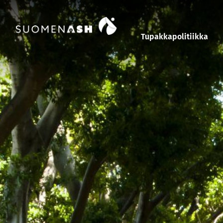
Siirry sisältöön
Tupakkapolitiikka