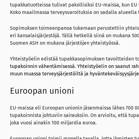
tupakkatuotteissa tulivat pakollisiksi EU-maissa, kun EU s
Koko maailmassa terveysvaroituksia on sadalla alueella 
Sopimuksen toimeenpanoa tukemaan perustettiin yhteist
eri kansalaisjärjestöjä. Tällä hetkellä siinä on mukana 500
Suomen ASH on mukana järjestöjen yhteistyössä.
Yhteistyöelin edistää tupakkasopimuksen tavoitteiden 
tupakoinnin vähentämisessä. Yhteistyöelin on saanut rah
muun muassa terveysjärjestöiltä ja hyväntekeväisyysjärjes
Euroopan unioni
EU-maissa eli Euroopan unionin jäsenmaissa lähes 700 00
tupakoinnista johtuviin sairauksiin. On arvioitu, että tu
joka vuosi ainakin 100 miljardia euroa.
Euroopan unioni toimii monella tavalla, jotta ihmisten t