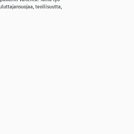
luttajansuojaa, teollisuutta,
terveys- ja kuluttaja-asioiden pääosastolla.
on, että tupakkatuotteiden käyttö vähenee
ektiivi hyväksyttiin 2014. Sen avulla
 vielä EU:n direktiiviä pidemmällekin.