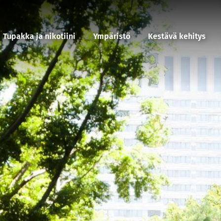
Tupakka ja nikotiini
Ympäristö
Kestävä kehitys