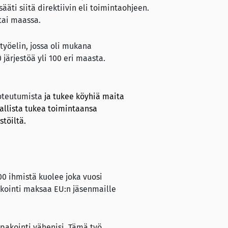
ääti siitä direktiivin eli toimintaohjeen.
tai maassa.
yöelin, jossa oli mukana
 järjestöä yli 100 eri maasta.
toteutumista
ja tukee köyhiä maita
allista tukea toimintaansa
töiltä.
0 ihmistä kuolee joka vuosi
pakointi maksaa EU:n jäsenmaille
upakointi vähenisi. Tämä työ