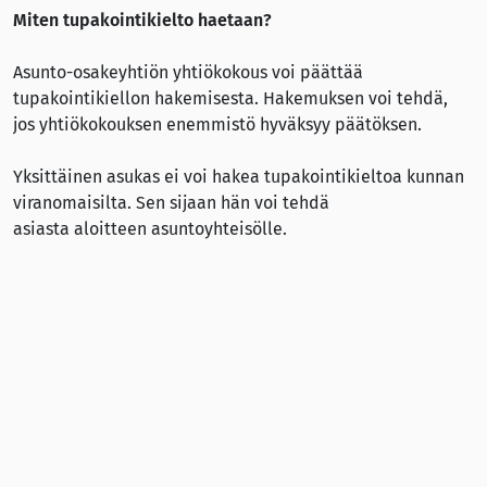
Miten tupakointikielto haetaan?
Asunto-osakeyhtiön yhtiökokous voi päättää
tupakointikiellon hakemisesta. Hakemuksen voi tehdä,
jos yhtiökokouksen enemmistö hyväksyy päätöksen.
Yksittäinen asukas ei voi hakea tupakointikieltoa kunnan
viranomaisilta. Sen sijaan hän voi tehdä
asiasta aloitteen asuntoyhteisölle.
Asuntoyhteisön pitää ilmoittaa asuntojen haltijoille, että
hakemus tupakointikielloksi on valmisteilla.
Tilojen haltijoille täytyy antaa mahdollisuus esittää
mielipiteensä hakemuksesta.
Lisäedellytykset tupakointikiellolle
Edellytyksenä tupakointikiellolle on myös, että savun