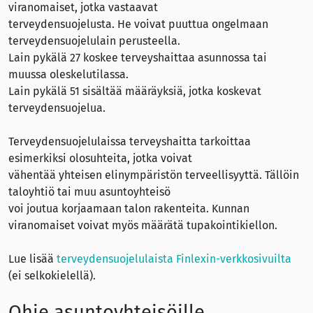
viranomaiset, jotka vastaavat
terveydensuojelusta. He voivat puuttua ongelmaan
terveydensuojelulain perusteella.
Lain pykälä 27 koskee terveyshaittaa asunnossa tai
muussa oleskelutilassa.
Lain pykälä 51 sisältää määräyksiä, jotka koskevat
terveydensuojelua.
Terveydensuojelulaissa terveyshaitta tarkoittaa
esimerkiksi olosuhteita, jotka voivat
vähentää yhteisen elinympäristön terveellisyyttä. Tällöin
taloyhtiö tai muu asuntoyhteisö
voi joutua korjaamaan talon rakenteita. Kunnan
viranomaiset voivat myös määrätä tupakointikiellon.
Lue lisää
terveydensuojelulaista Finlexin-verkkosivuilta
(ei selkokielellä).
Ohje asuntoyhteisöille