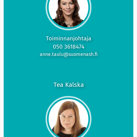
Toiminnanjohtaja
050 3618474
anne.taulu
@suomenash.fi
Tea Kalska