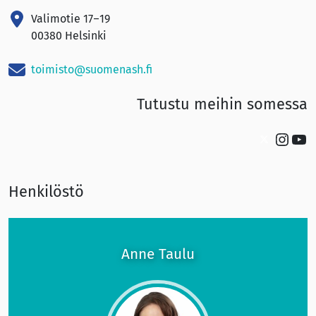
Valimotie 17–19
00380 Helsinki
toimisto@suomenash.fi
Tutustu meihin somessa
Twitter
Instagram
YouTube
Henkilöstö
Anne Taulu