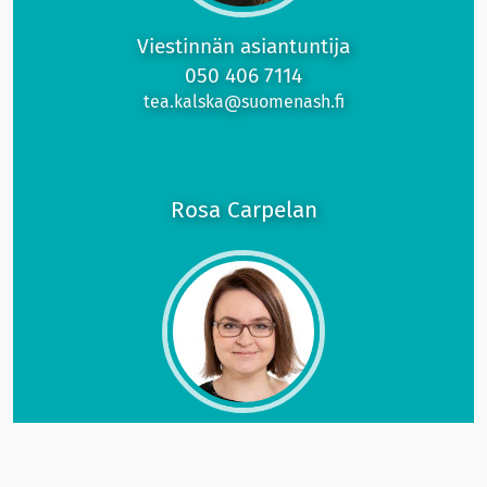
Viestinnän asiantuntija
050 406 7114
tea.kalska
@suomenash.fi
Rosa Carpelan
Viestinnän suunnittelija, hoitovapaalla