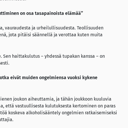
nauttiminen on osa tasapainoista elämää”
, vauraudesta ja urheilullisuudesta. Teollisuuden
nä, jota pitäisi säännellä ja verottaa kuten muita
. Sen haittakulutus – yhdessä tupakan kanssa – on
esti.
 jotka eivät muiden ongelmiensa vuoksi kykene
pienen joukon aiheuttamia, ja tähän joukkoon kuuluvia
aa, että vastuullisesta kulutuksesta kertominen on paras
estöä koskeva alkoholisääntely ongelmien ratkaisemiseksi
ttajia.