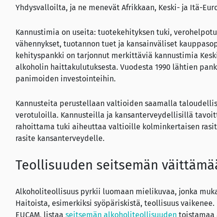
Yhdysvalloilta, ja ne menevät Afrikkaan, Keski- ja Itä-Eu
Kannustimia on useita: tuotekehityksen tuki, verohelpotu
vähennykset, tuotannon tuet ja kansainväliset kauppasop
kehityspankki on tarjonnut merkittäviä kannustimia Keski
alkoholin haittakulutuksesta. Vuodesta 1990 lähtien pank
panimoiden investointeihin.
Kannusteita perustellaan valtioiden saamalla taloudellise
verotuloilla. Kannusteilla ja kansanterveydellisillä tavoit
rahoittama tuki aiheuttaa valtioille kolminkertaisen rasi
rasite kansanterveydelle.
Teollisuuden seitsemän väittämä
Alkoholiteollisuus pyrkii luomaan mielikuvaa, jonka mukaa
Haitoista, esimerkiksi syöpäriskistä, teollisuus vaikenee
EUCAM, listaa
seitsemän alkoholiteollisuuden
toistamaa 