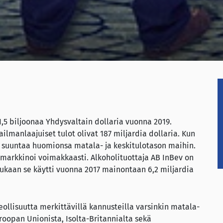
,5 biljoonaa Yhdysvaltain dollaria vuonna 2019.
manlaajuiset tulot olivat 187 miljardia dollaria. Kun
s suuntaa huomionsa matala- ja keskitulotason maihin.
 markkinoi voimakkaasti. Alkoholituottaja AB InBev on
kaan se käytti vuonna 2017 mainontaan 6,2 miljardia
ollisuutta merkittävillä kannusteilla varsinkin matala-
uroopan Unionista, Isolta-Britannialta sekä