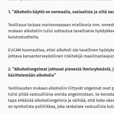
1. ”Alkoholin käyttö on normaalia, sosiaalista ja siitä 
Teollisuus tarjoaa mainonnassaan mielikuvia mm. onnesta
mukaan alkoholiin tulisi suhtautua tavallisena hyödykkee
kulutustuotteita.
EUCAM huomauttaa, ettei alkoholi ole tavallinen hyödyke
johtava kansanterveydellinen riskitekijä maailmanlaajuis
2. ”Alkoholiongelmat johtuvat pienestä ihmisryhmästä,
käsittelemään alkoholia”
Teollisuuden mukaan alkoholiin liittyvät ongelmat ovat 
tulisi pitää vastuullisina omista ongelmistaan. Se korost
tapa ehkäistä alkoholiongelmia ja väittää, että koko vä
on symbolista politiikkaa, joka rankaisee vastuullisia kulu