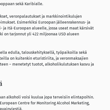
rooppaan sekä Karibialle.
kset, veronpalautukset ja markkinointikulujen
imukset. Esimerkiksi Euroopan jälleenrakennus- ja
- ja Itä-Euroopan alueelle, jossa useat maat kärsivät
ki on tarjonnut yli 422 miljoonaa USD alueen
lla edulla, talouskehityksellä, työpaikoilla sekä
teilla on kuitenkin eturistiriita, ja veronmaksajien
tteen – menetetyt tuotot, alkoholikulutuksen kasvu ja
ä
n alkoholi voisi kuulua jopa terveisiin elintapoihin.
. European Centre for Monitoring Alcohol Marketing,
avainviestiä.