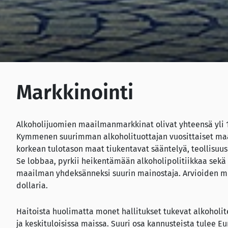
Markkinointi
Alkoholijuomien maailmanmarkkinat olivat yhteensä yli 1
Kymmenen suurimman alkoholituottajan vuosittaiset maail
korkean tulotason maat tiukentavat sääntelyä, teollisuu
Se lobbaa, pyrkii heikentämään alkoholipolitiikkaa sekä
maailman yhdeksänneksi suurin mainostaja. Arvioiden mu
dollaria.
Haitoista huolimatta monet hallitukset tukevat alkoholite
ja keskituloisissa maissa. Suuri osa kannusteista tulee E