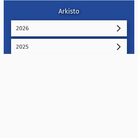
Arkisto
2026
2025
2024
Suomen ASH ry
Valtakunnallinen kansanterveysjärjestö ja tupakka- ja
nikotiinipolitiikan asiantuntija.