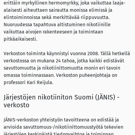
erittäin myrkyllinen hermomyrkky, joka vaikuttaa laaja-
alaisesti aiheuttaen sairautta monissa elimissä ja
elintoiminnoissa sekä merkittävää riippuvuutta.
Nuoruudessa tapahtuva altistuminen nikotiinille
vaikuttaa aivojen rakenteeseen ja toimintaan
pitkäaikaisesti.
Verkoston toiminta käynnistyi vuonna 2008. Tällä hetkellä
verkostossa on mukana 24 tahoa, jotka kaikki edistävät
savuttomuutta ja nikotiinittomuutta monin eri tavoin
omassa toiminnassaan. Verkoston puheenjohtaja on
professori Kari Reijula.
Järjestöjen nikotiiniton Suomi (JÄNIS) -
verkosto
JÄNIS-verkoston yhteistyön tavoitteena on edistää ja
arvioida savuttomuus-/nikotiinittomuustyötä tekevien
järjestöjen keskinäistä tiedonvaihtoa ja toiminnan