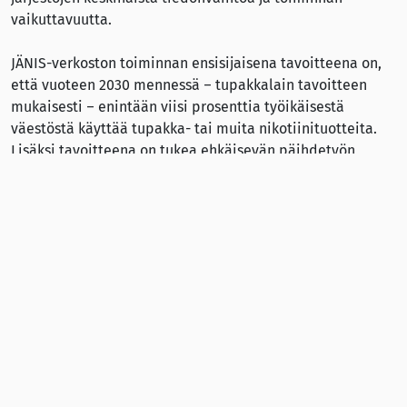
vaikuttavuutta.
JÄNIS-verkoston toiminnan ensisijaisena tavoitteena on,
että vuoteen 2030 mennessä – tupakkalain tavoitteen
mukaisesti – enintään viisi prosenttia työikäisestä
väestöstä käyttää tupakka- tai muita nikotiinituotteita.
Lisäksi tavoitteena on tukea ehkäisevän päihdetyön
järjestämisestä annetun lain toimeenpanoa. Tavoitteen
saavuttaminen edellyttää yhteistyötä, verkostoitumista ja
kumppanuutta yhteiskunnan eri toimijoiden kanssa.
JÄNIS-verkostossa toimivien järjestöjen toiminnan ja
hankkeiden tavoitteet on jaoteltu kolmeen
alatavoitteeseen
.
Verkoston jäsenet:
EHYT ry
,
Filha ry
,
Hengitysliitto ry
,
Pohjois-Karjalan Kansanterveyden keskus
,
Savuton Suomi
2030 -verkosto
,
Suomen ASH ry
,
Syöpäjärjestöt