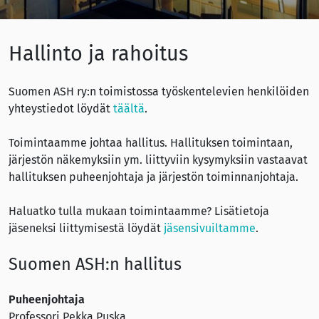
Hallinto ja rahoitus
Suomen ASH ry:n toimistossa työskentelevien henkilöiden
yhteystiedot löydät
täältä
.
Toimintaamme johtaa hallitus. Hallituksen toimintaan,
järjestön näkemyksiin ym. liittyviin kysymyksiin vastaavat
hallituksen puheenjohtaja ja järjestön toiminnanjohtaja.
Haluatko tulla mukaan toimintaamme? Lisätietoja
jäseneksi liittymisestä löydät
jäsensivuiltamme
.
Suomen ASH:n hallitus
Puheenjohtaja
Professori Pekka Puska