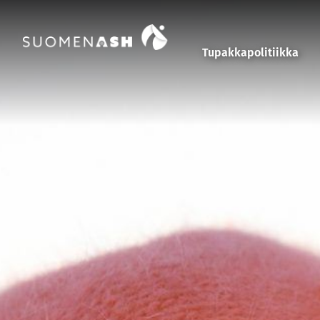
Siirry sisältöön
Tupakkapolitiikka