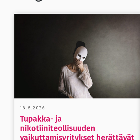
16.6.2026
Tupakka- ja
nikotiiniteollisuuden
vaikuttamisyritykset herättävät