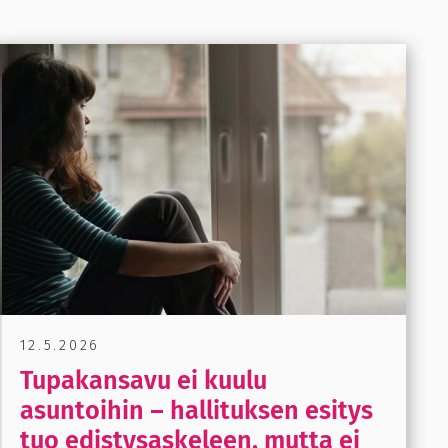
12.5.2026
Tupakansavu ei kuulu
asuntoihin – hallituksen esitys
tuo edistysaskeleen, mutta ei