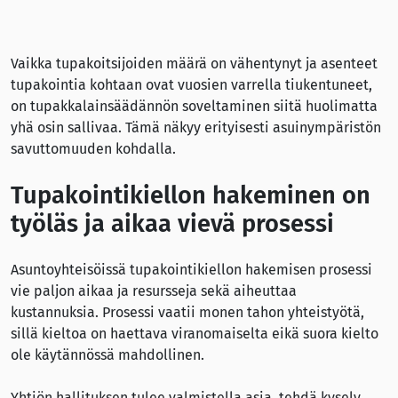
Vaikka tupakoitsijoiden määrä on vähentynyt ja asenteet
tupakointia kohtaan ovat vuosien varrella tiukentuneet,
on tupakkalainsäädännön soveltaminen siitä huolimatta
yhä osin sallivaa. Tämä näkyy erityisesti asuinympäristön
savuttomuuden kohdalla.
Tupakointikiellon hakeminen on
työläs ja aikaa vievä prosessi
Asuntoyhteisöissä tupakointikiellon hakemisen prosessi
vie paljon aikaa ja resursseja sekä aiheuttaa
kustannuksia. Prosessi vaatii monen tahon yhteistyötä,
sillä kieltoa on haettava viranomaiselta eikä suora kielto
ole käytännössä mahdollinen.
Yhtiön hallituksen tulee valmistella asia, tehdä kysely