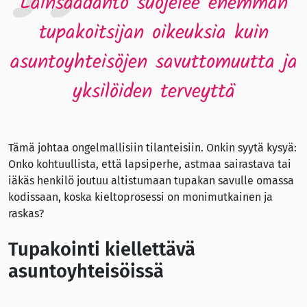
Lainsäädäntö suojelee enemmän
tupakoitsijan oikeuksia kuin
asuntoyhteisöjen savuttomuutta ja
yksilöiden terveyttä
Tämä johtaa ongelmallisiin tilanteisiin. Onkin syytä kysyä:
Onko kohtuullista, että lapsiperhe, astmaa sairastava tai
iäkäs henkilö joutuu altistumaan tupakan savulle omassa
kodissaan, koska kieltoprosessi on monimutkainen ja
raskas?
Tupakointi kiellettävä
asuntoyhteisöissä
Ongelma on mahdollista ratkaista kirjaamalla