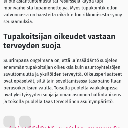
ei ole asiantuntemusta tai resursseja käydä läpi
monivaiheista lupamenettelyä. Myös tupakointikiellon
valvonnassa on haasteita eikä kiellon rikkomisesta synny
seuraamuksia.
Tupakoitsijan oikeudet vastaan
terveyden suoja
Suurimpana ongelmana on, että lainsäädäntö suojelee
enemmän tupakoitsijan oikeuksia kuin asuntoyhteisöjen
savuttomuutta ja yksilöiden terveyttä. Oikeusperiaatteet
ovat epäselvät, sillä lain soveltamisessa tasapainoillaan
perusoikeuksien välillä. Toisella puolella vaakakupissa
ovat yksityisyyden suoja ja oman asunnon hallintaoikeus
ja toisella puolella taas terveellinen asuinympäristö.