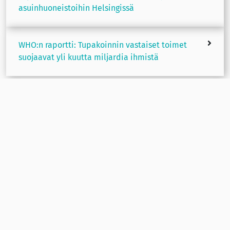
asuinhuoneistoihin Helsingissä
WHO:n raportti: Tupakoinnin vastaiset toimet
suojaavat yli kuutta miljardia ihmistä
Suomen ASH ry
Valtakunnallinen kansanterveysjärjestö ja tupakka- ja
nikotiinipolitiikan asiantuntija.