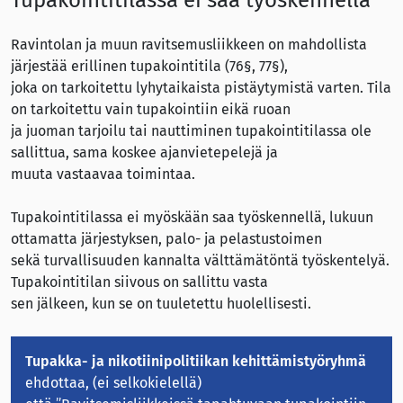
Tupakointitilassa ei saa työskennellä
Ravintolan ja muun ravitsemusliikkeen on mahdollista
järjestää erillinen tupakointitila (76§, 77§),
joka on tarkoitettu lyhytaikaista pistäytymistä varten. Tila
on tarkoitettu vain tupakointiin eikä ruoan
ja juoman tarjoilu tai nauttiminen tupakointitilassa ole
sallittua, sama koskee ajanvietepelejä ja
muuta vastaavaa toimintaa.
Tupakointitilassa ei myöskään saa työskennellä, lukuun
ottamatta järjestyksen, palo- ja pelastustoimen
sekä turvallisuuden kannalta välttämätöntä työskentelyä.
Tupakointitilan siivous on sallittu vasta
sen jälkeen, kun se on tuuletettu huolellisesti.
Tupakka- ja nikotiinipolitiikan kehittämistyöryhmä
ehdottaa, (ei selkokielellä)