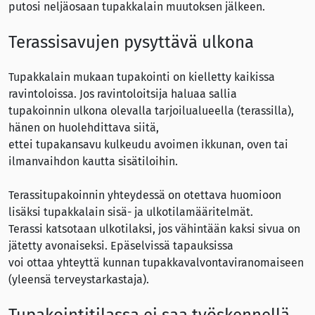
putosi neljäosaan tupakkalain muutoksen jälkeen.
Terassisavujen pysyttävä ulkona
Tupakkalain mukaan tupakointi on kielletty kaikissa
ravintoloissa. Jos ravintoloitsija haluaa sallia
tupakoinnin ulkona olevalla tarjoilualueella (terassilla),
hänen on huolehdittava siitä,
ettei tupakansavu kulkeudu avoimen ikkunan, oven tai
ilmanvaihdon kautta sisätiloihin.
Terassitupakoinnin yhteydessä on otettava huomioon
lisäksi tupakkalain sisä- ja ulkotilamääritelmät.
Terassi katsotaan ulkotilaksi, jos vähintään kaksi sivua on
jätetty avonaiseksi. Epäselvissä tapauksissa
voi ottaa yhteyttä kunnan tupakkavalvontaviranomaiseen
(yleensä terveystarkastaja).