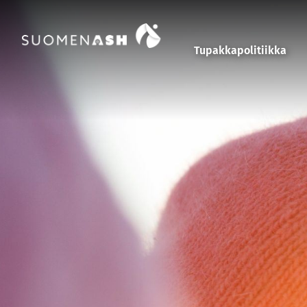
Siirry sisältöön
Tupakkapolitiikka