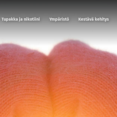
Tupakka ja nikotiini
Ympäristö
Kestävä kehitys