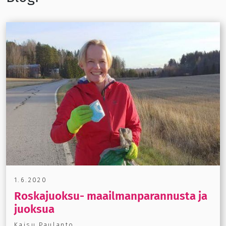
1.6.2020
Roskajuoksu- maailmanparannusta ja
juoksua
Kaisu Paulanto