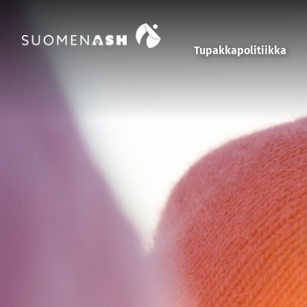
Siirry sisältöön
Tupakkapolitiikka