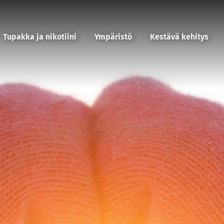
Tupakka ja nikotiini
Ympäristö
Kestävä kehitys