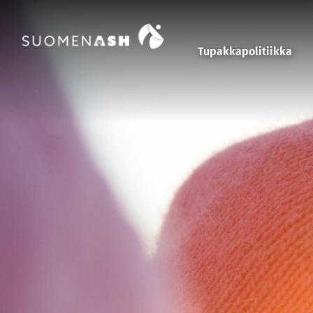
Siirry sisältöön
Tupakkapolitiikka