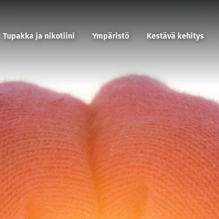
Tupakka ja nikotiini
Ympäristö
Kestävä kehitys