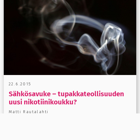
22.6.2015
Sähkösavuke – tupakkateollisuuden
uusi nikotiinikoukku?
Matti Rautalahti
Tupakkalain uudistusta valmisteltaessa on esitetty,
että sähkösavukkeet tulisivat sääntelyn piiriin. Tämä
riehaannutti sähkösavuketrollit.