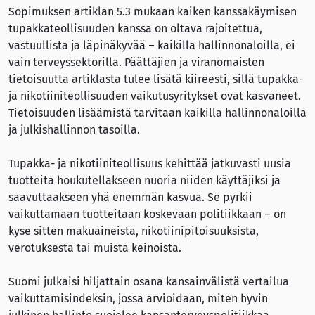
Sopimuksen artiklan 5.3 mukaan kaiken kanssakäymisen
tupakkateollisuuden kanssa on oltava rajoitettua,
vastuullista ja läpinäkyvää – kaikilla hallinnonaloilla, ei
vain terveyssektorilla. Päättäjien ja viranomaisten
tietoisuutta artiklasta tulee lisätä kiireesti, sillä tupakka-
ja nikotiiniteollisuuden vaikutusyritykset ovat kasvaneet.
Tietoisuuden lisäämistä tarvitaan kaikilla hallinnonaloilla
ja julkishallinnon tasoilla.
Tupakka- ja nikotiiniteollisuus kehittää jatkuvasti uusia
tuotteita houkutellakseen nuoria niiden käyttäjiksi ja
saavuttaakseen yhä enemmän kasvua. Se pyrkii
vaikuttamaan tuotteitaan koskevaan politiikkaan – on
kyse sitten makuaineista, nikotiinipitoisuuksista,
verotuksesta tai muista keinoista.
Suomi julkaisi hiljattain osana kansainvälistä vertailua
vaikuttamisindeksin, jossa arvioidaan, miten hyvin