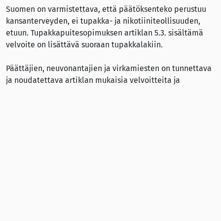
Suomen on varmistettava, että päätöksenteko perustuu
kansanterveyden, ei tupakka- ja nikotiiniteollisuuden,
etuun. Tupakkapuitesopimuksen artiklan 5.3. sisältämä
velvoite on lisättävä suoraan tupakkalakiin.
Päättäjien, neuvonantajien ja virkamiesten on tunnettava
ja noudatettava artiklan mukaisia velvoitteita ja
ymmärrettävä sen olevan Suomen lainsäädännön tavoin
sitova.
Kirjoitus on julkaistu Helsingin Sanomien
mielipidepalstalla 24.11.2025.
Pekka Puska