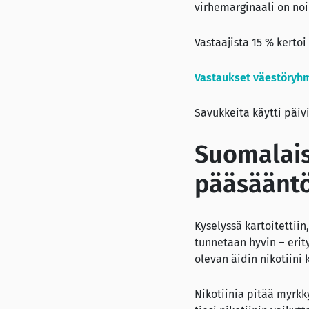
virhemarginaali on noi
Vastaajista 15 % kertoi
Vastaukset väestöryhm
Savukkeita käytti päivi
Suomalaise
pääsääntö
Kyselyssä kartoitettiin
tunnetaan hyvin – erity
olevan äidin nikotiini 
Nikotiinia pitää myrkky