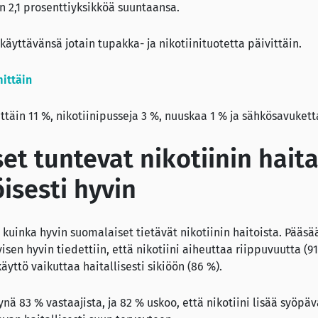
n 2,1 prosenttiyksikköä suuntaansa.
 käyttävänsä jotain tupakka- ja nikotiinituotetta päivittäin.
ittäin
ttäin 11 %, nikotiinipusseja 3 %, nuuskaa 1 % ja sähkösavukett
t tuntevat nikotiinin haita
isesti hyvin
, kuinka hyvin suomalaiset tietävät nikotiinin haitoista. Pääsä
isen hyvin tiedettiin, että nikotiini aiheuttaa riippuvuutta (9
käyttö vaikuttaa haitallisesti sikiöön (86 %).
nä 83 % vastaajista, ja 82 % uskoo, että nikotiini lisää syöpäv