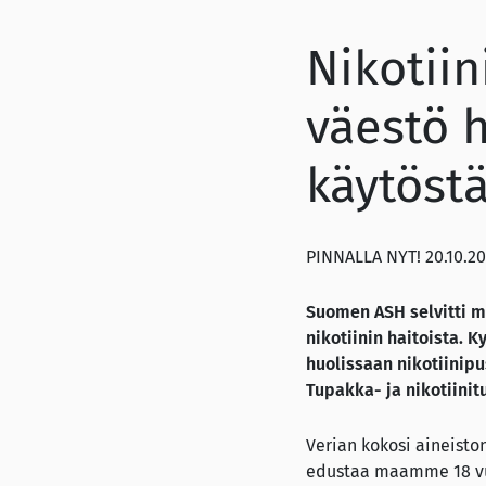
Nikotiin
väestö h
käytöst
PINNALLA NYT! 20.10.2
Suomen ASH selvitti mi
nikotiinin haitoista.
Ky
huolissaan nikotiinip
Tupakka- ja nikotiinit
Verian kokosi aineisto
edustaa maamme 18 vuo