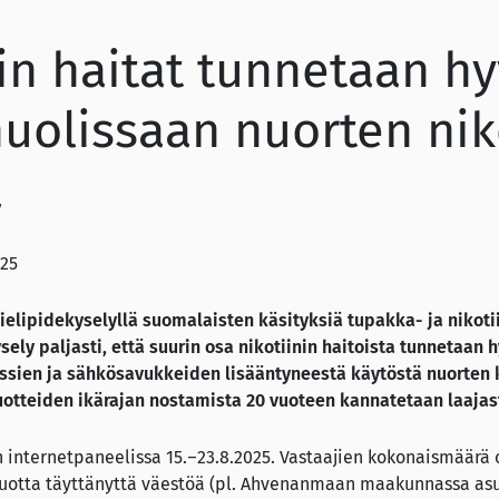
in haitat tunnetaan hy
uolissaan nuorten nik
ä
025
elipidekyselyllä suomalaisten käsityksiä tupakka- ja nikoti
sely paljasti, että
suurin osa nikotiinin haitoista tunnetaan h
ussien ja sähkösavukkeiden lisääntyneestä käytöstä nuorten
uotteiden ikärajan nostamista 20 vuoteen kannatetaan laajast
n internetpaneelissa 15.–23.8.2025. Vastaajien kokonaismäärä o
tta täyttänyttä väestöä (pl. Ahvenanmaan maakunnassa asuva