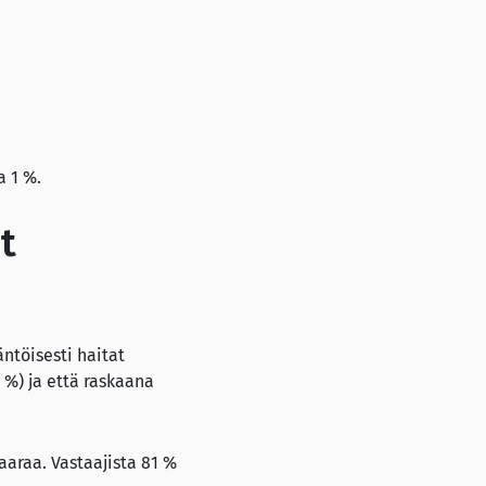
a 1 %.
t
äntöisesti haitat
1 %) ja että raskaana
aaraa. Vastaajista 81 %