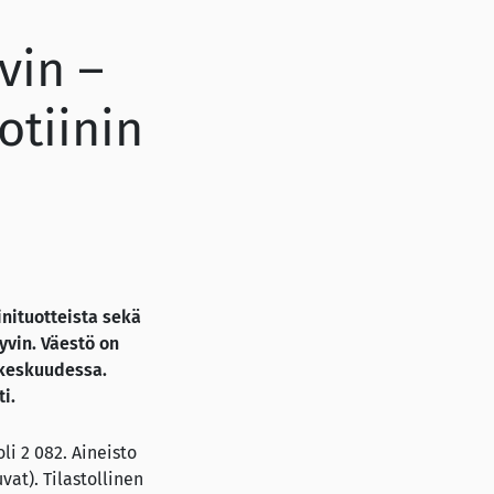
vin –
otiinin
inituotteista sekä
yvin. Väestö on
 keskuudessa.
i.
li 2 082. Aineisto
t). Tilastollinen