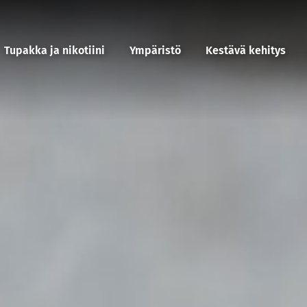
Tupakka ja nikotiini
Ympäristö
Kestävä kehitys