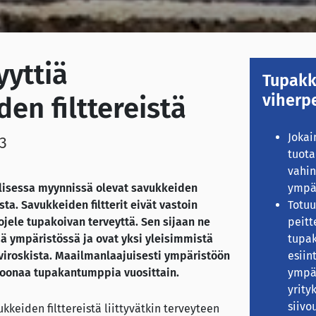
yttiä
Tupakk
viherp
en filttereistä
Jokai
23
tuota
vahin
lisessa myynnissä olevat savukkeiden
ympär
ista. Savukkeiden filtterit eivät vastoin
Totu
ojele tupakoivan terveyttä. Sen sijaan ne
peitt
ä ympäristössä ja ovat yksi yleisimmistä
tupak
viroskista. Maailmanlaajuisesti ympäristöön
esii
ljoonaa tupakantumppia vuosittain.
ympär
yrity
siivo
kkeiden filttereistä liittyvätkin terveyteen