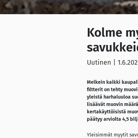
Kolme my
savukkeid
Uutinen
|
1.6.20
Melkein kaikki kaupal
filtterit on tehty muov
yleistä harhaluuloa su
lisäävät muovin määrä
kertakäyttöisistä muo
päätyy arviolta 4,5 bi
Yleisimmät myytit savu