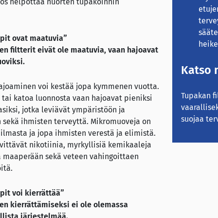
myös helpottaa nuorten tupakoinnin
etuje
terve
sääte
pit ovat maatuvia”
heike
 filtterit eivät ole maatuvia, vaan hajoavat
oviksi.
Katso 
joaminen voi kestää jopa kymmenen vuotta.
Tupakan fi
la tai katoa luonnosta vaan hajoavat pieniksi
vaarallisek
iksi, jotka leviävät ympäristöön ja
suojaa ter
 sekä ihmisten terveyttä. Mikromuoveja on
ilmasta ja jopa ihmisten verestä ja elimistä.
ittävät nikotiinia, myrkyllisiä kemikaaleja
ja maaperään sekä veteen vahingoittaen
itä.
it voi kierrättää”
n kierrättämiseksi ei ole olemassa
llista järjestelmää.