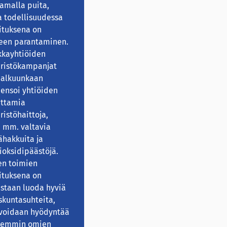
tamalla puita,
 todellisuudessa
ituksena on
een parantaminen.
kkayhtiöiden
ristökampanjat
 alkuunkaan
ensoi yhtiöiden
uttamia
istöhaittoja,
 mm. valtavia
hakkuita ja
dioksidipäästöjä.
en toimien
ituksena on
staan luoda hyviä
skuntasuhteita,
 voidaan hyödyntää
emmin omien