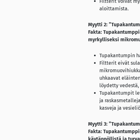
Filtterit voivat 
aloittamista.
Myytti 2: ”Tupakantum
Fakta: Tupakantumppien
myrkylliseksi mikromu
Tupakantumpin ha
Filtterit eivät su
mikromuovihiukkas
uhkaavat eläinten
löydetty vedestä, 
Tupakantumpit lev
ja raskasmetalle
kasveja ja vesieliö
Myytti 3: ”Tupakantump
Fakta: Tupakantumppie
käytännöllistä ja turva