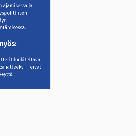
n ajamisessa ja
yspolittiisen
lyn
ntämisessä.
myös:
ltterit luokiteltava
si jätteeksi – eivät
veyttä