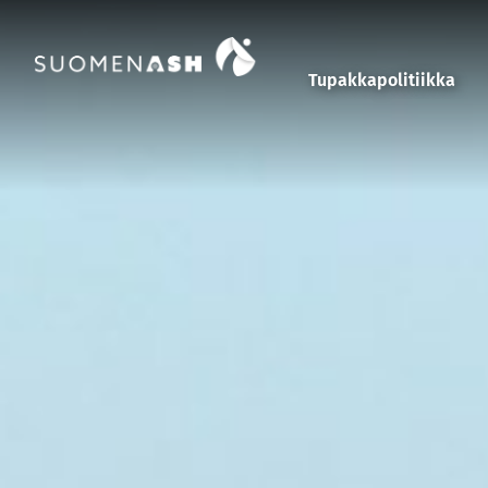
Siirry sisältöön
Tupakkapolitiikka