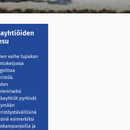
ayhtiöiden
esu
nen vaihe tupakan
ntoketjussa
goittaa
istöä.
uden
elemiseksi
kayhtiöt pyrkivät
ntymään
istöystävällisinä
ksinä esimerkiksi
uskampanjoilla ja