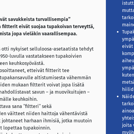
istut
mutta
tarko
kevät savukkeista turvallisempia”
main
filtterit eivät suojaa tupakoivan terveyttä,
Tupa
nista jopa vieläkin vaarallisempaa.
ympä
eivät
 otti nykyiset selluloosa-asetaatista tehdyt
komp
 1950-luvulla vastatakseen tupakoivien
aihe
leen keuhkosyövästä.
ympär
soittaneet, etteivät filtterit tee
kuten
i tupakansavulle altistumisesta vähemmän
metsä
joiden mukaan filtterit voivat jopa lisätä
hiili
 mahdollistavat savun – ja muovikuitujen –
Näid
älle keuhkoihin.
tarko
tava sana ”filtteri” sekä
ainoa
en väitteet niiden haittoja vähentävistä
yhtei
t johtaneet harhaan ihmisiä, jotka muutoin
joita
et lopettaa tupakoinnin.
myöh