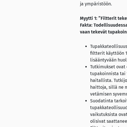
ja ympäristöön.
Myytti 1: ”Filtterit te
Fakta: Todellisuudessa 
vaan tekevät tupakoin
Tupakkateollisuus
filtterit käyttöön
lisääntyvään huo
Tutkimukset ovat o
tupakoinnista ta
haitallista. Tutki
haittoja, sillä ne
vetämisen syvemm
Suodatinta tarkoit
tupakkateollisuud
vaikutuksista ova
olisivat saattane