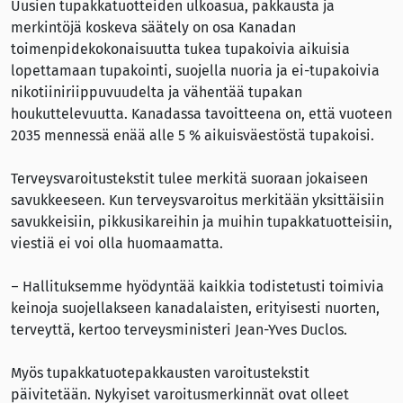
Uusien tupakkatuotteiden ulkoasua, pakkausta ja
merkintöjä koskeva säätely on osa Kanadan
toimenpidekokonaisuutta tukea tupakoivia aikuisia
lopettamaan tupakointi, suojella nuoria ja ei-tupakoivia
nikotiiniriippuvuudelta ja vähentää tupakan
houkuttelevuutta. Kanadassa tavoitteena on, että vuoteen
2035 mennessä enää alle 5 % aikuisväestöstä tupakoisi.
Terveysvaroitustekstit tulee merkitä suoraan jokaiseen
savukkeeseen. Kun terveysvaroitus merkitään yksittäisiin
savukkeisiin, pikkusikareihin ja muihin tupakkatuotteisiin,
viestiä ei voi olla huomaamatta.
– Hallituksemme hyödyntää kaikkia todistetusti toimivia
keinoja suojellakseen kanadalaisten, erityisesti nuorten,
terveyttä, kertoo terveysministeri Jean-Yves Duclos.
Myös tupakkatuotepakkausten varoitustekstit
päivitetään. Nykyiset varoitusmerkinnät ovat olleet