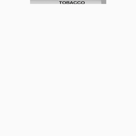
Lähde: Health Canada
Lähde
Government of Canada (31.5.2023):
Canada to become first
country in the world to require health warnings on
individual cigarettes