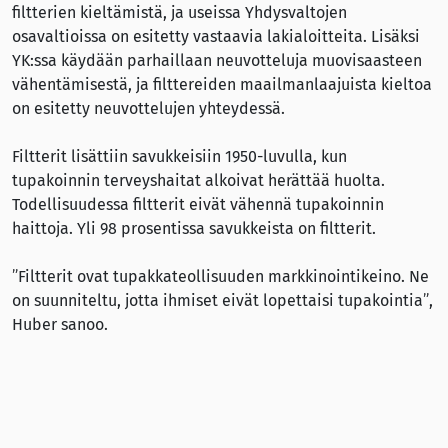
filtterien kieltämistä, ja useissa Yhdysvaltojen
osavaltioissa on esitetty vastaavia lakialoitteita. Lisäksi
YK:ssa käydään parhaillaan neuvotteluja muovisaasteen
vähentämisestä, ja filttereiden maailmanlaajuista kieltoa
on esitetty neuvottelujen yhteydessä.
Filtterit lisättiin savukkeisiin 1950-luvulla, kun
tupakoinnin terveyshaitat alkoivat herättää huolta.
Todellisuudessa filtterit eivät vähennä tupakoinnin
haittoja. Yli 98 prosentissa savukkeista on filtterit.
”Filtterit ovat tupakkateollisuuden markkinointikeino. Ne
on suunniteltu, jotta ihmiset eivät lopettaisi tupakointia”,
Huber sanoo.
Lähde
ASH USA (29.10.2024):
Santa Cruz County’s First-in-the-
World Cigarette Filter Ban Passed