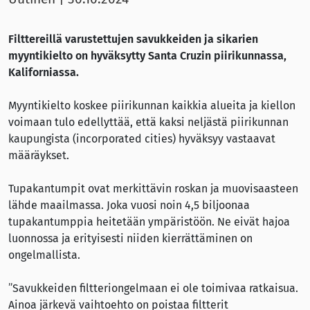
Filttereillä varustettujen savukkeiden ja sikarien
myyntikielto on hyväksytty Santa Cruzin piirikunnassa,
Kaliforniassa.
Myyntikielto koskee piirikunnan kaikkia alueita ja kiellon
voimaan tulo edellyttää, että kaksi neljästä piirikunnan
kaupungista (incorporated cities) hyväksyy vastaavat
määräykset.
Tupakantumpit ovat merkittävin roskan ja muovisaasteen
lähde maailmassa. Joka vuosi noin 4,5 biljoonaa
tupakantumppia heitetään ympäristöön. Ne eivät hajoa
luonnossa ja erityisesti niiden kierrättäminen on
ongelmallista.
”Savukkeiden filtteriongelmaan ei ole toimivaa ratkaisua.
Ainoa järkevä vaihtoehto on poistaa filtterit