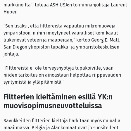
markkinoilta”, toteaa ASH USA:n toiminnanjohtaja Laurent
Huber.
”Sen lisäksi, että filttereistä vapautuu mikromuoveja
ympäristöön, niihin imeytyneet vaaralliset kemikaalit
liukenevat veteen ja maaperään,” kertoo Georg E. Matt,
San Diegon yliopiston tupakka- ja ympäristökeskuksen
johtaja.
”Filttereistä ei ole terveyshyötyjä tupakoiville, vaan
niiden tarkoitus on ainoastaan helpottaa riippuvuuden
syntymistä ja ylläpitämistä.”
Filtterien kieltäminen esillä YK:n
muovisopimusneuvotteluissa
Savukkeiden filtterien kieltoja harkitaan myös muualla
maailmassa. Belgia ja Alankomaat ovat jo suositelleet