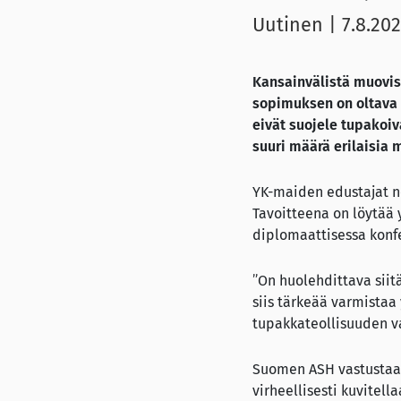
Uutinen
|
7.8.20
Kansainvälistä muovis
sopimuksen on oltava 
eivät suojele tupakoiv
suuri määrä erilaisia
YK-maiden edustajat n
Tavoitteena on löytää
diplomaattisessa konf
”On huolehdittava sii
siis tärkeää varmista
tupakkateollisuuden v
Suomen ASH vastustaa tu
virheellisesti kuvitel