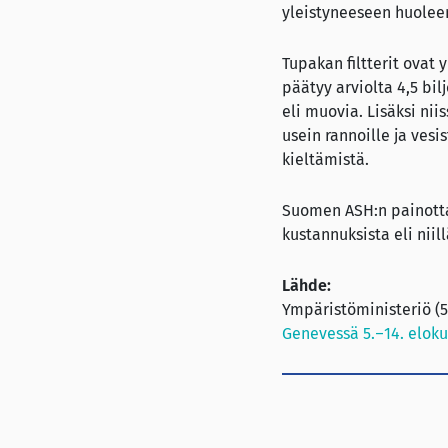
yleistyneeseen huolee
Tupakan filtterit ovat
päätyy arviolta 4,5 bil
eli muovia. Lisäksi ni
usein rannoille ja ves
kieltämistä.
Suomen ASH:n painotta
kustannuksista eli niil
Lähde:
Ympäristöministeriö (5
Genevessä 5.–14. elok