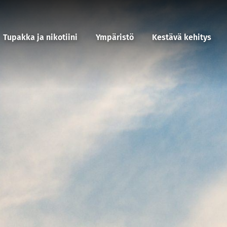
Tupakka ja nikotiini
Ympäristö
Kestävä kehitys