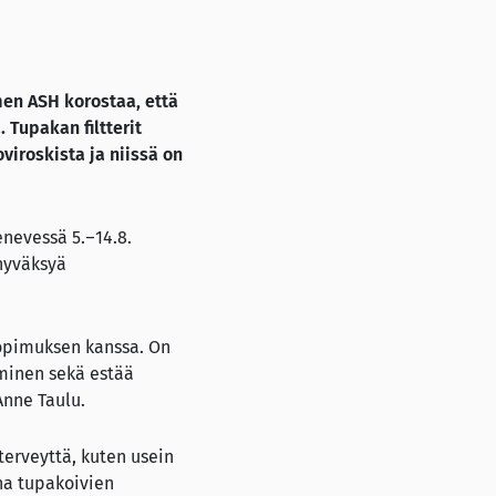
en ASH korostaa, että
Tupakan filtterit
viroskista ja niissä on
enevessä 5.–14.8.
hyväksyä
sopimuksen kanssa. On
minen sekä estää
Anne Taulu.
terveyttä, kuten usein
ena tupakoivien