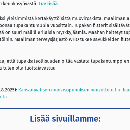
n keuhkosyövästä.
Lue lisää
 yksi yleisimmistä kertakäyttöisistä muoviroskista: maailmanl
joonaa tupakantumppia vuosittain. Tupakan filtterit sisältävät
issä on suuri määrä erilaisia myrkkyjäämiä. Maahan heitetyt 
istöihin. Maailman terveysjärjestö WHO tukee savukkeiden filtt
a, että tupakkateollisuuden pitää vastata tupakantumppien
lä tulee olla tuottajavastuu.
.8.2025):
Kansainvälisen muovisopimuksen neuvotteluihin hae
uuta
Lisää sivuillamme: