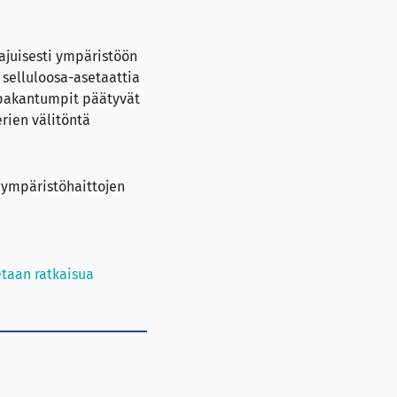
aajuisesti ympäristöön
 selluloosa-asetaattia
tupakantumpit päätyvät
erien välitöntä
 ympäristöhaittojen
taan ratkaisua