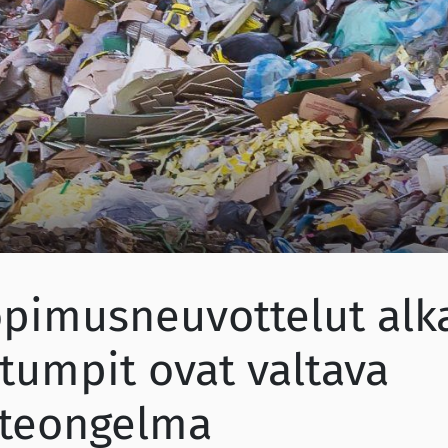
pimusneuvottelut alk
tumpit ovat valtava
äteongelma