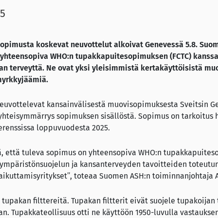
25
opimusta koskevat neuvottelut alkoivat Genevessä 5.8. Suom
yhteensopiva WHO:n tupakkapuitesopimuksen (FCTC) kanssa. 
an terveyttä. Ne ovat yksi yleisimmistä kertakäyttöisistä muo
 myrkkyjäämiä.
euvottelevat kansainvälisestä muovisopimuksesta Sveitsin G
 yhteisymmärrys sopimuksen sisällöstä. Sopimus on tarkoitus 
erenssissa loppuvuodesta 2025.
tä, että tuleva sopimus on yhteensopiva WHO:n tupakkapuite
a ympäristönsuojelun ja kansanterveyden tavoitteiden toteutu
aikuttamisyritykset”, toteaa Suomen ASH:n toiminnanjohtaja 
pakan filttereitä. Tupakan filtterit eivät suojele tupakoijan 
laan. Tupakkateollisuus otti ne käyttöön 1950-luvulla vastauks