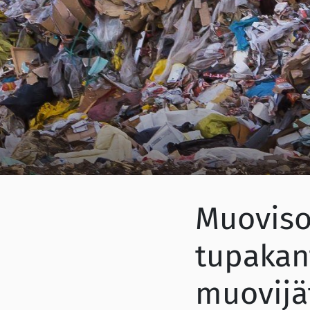
Muoviso
tupakan
muovij