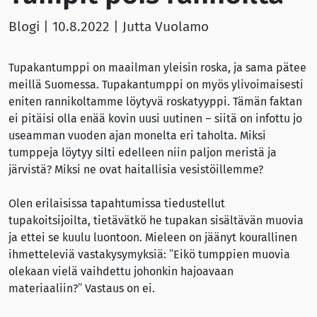
Blogi |
10.8.2022
| Jutta Vuolamo
Tupakantumppi on maailman yleisin roska, ja sama pätee
meillä Suomessa. Tupakantumppi on myös ylivoimaisesti
eniten rannikoltamme löytyvä roskatyyppi. Tämän faktan
ei pitäisi olla enää kovin uusi uutinen – siitä on infottu jo
useamman vuoden ajan monelta eri taholta. Miksi
tumppeja löytyy silti edelleen niin paljon meristä ja
järvistä? Miksi ne ovat haitallisia vesistöillemme?
Olen erilaisissa tapahtumissa tiedustellut
tupakoitsijoilta, tietävätkö he tupakan sisältävän muovia
ja ettei se kuulu luontoon. Mieleen on jäänyt kourallinen
ihmetteleviä vastakysymyksiä: ”Eikö tumppien muovia
olekaan vielä vaihdettu johonkin hajoavaan
materiaaliin?” Vastaus on ei.