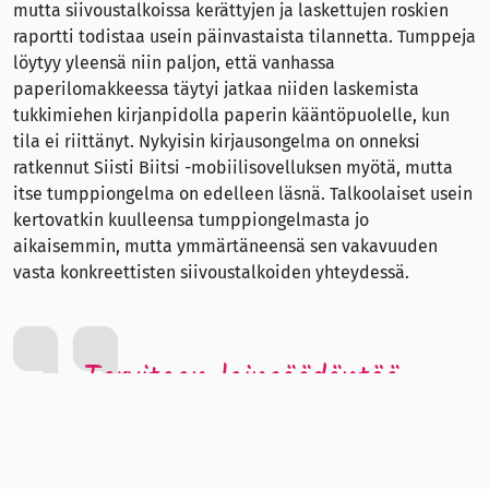
mutta siivoustalkoissa kerättyjen ja laskettujen roskien
raportti todistaa usein päinvastaista tilannetta. Tumppeja
löytyy yleensä niin paljon, että vanhassa
paperilomakkeessa täytyi jatkaa niiden laskemista
tukkimiehen kirjanpidolla paperin kääntöpuolelle, kun
tila ei riittänyt. Nykyisin kirjausongelma on onneksi
ratkennut Siisti Biitsi -mobiilisovelluksen myötä, mutta
itse tumppiongelma on edelleen läsnä. Talkoolaiset usein
kertovatkin kuulleensa tumppiongelmasta jo
aikaisemmin, mutta ymmärtäneensä sen vakavuuden
vasta konkreettisten siivoustalkoiden yhteydessä.
Tarvitaan lainsäädäntöä,
tietoisuuden leviämistä ja
ympäristökasvatusta