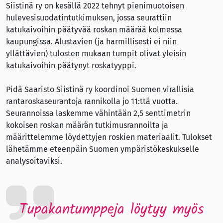
Siistinä ry on kesällä 2022 tehnyt pienimuotoisen
hulevesisuodatintutkimuksen, jossa seurattiin
katukaivoihin päätyvää roskan määrää kolmessa
kaupungissa. Alustavien (ja harmillisesti ei niin
yllättävien) tulosten mukaan tumpit olivat yleisin
katukaivoihin päätynyt roskatyyppi.
Pidä Saaristo Siistinä ry koordinoi Suomen virallisia
rantaroskaseurantoja rannikolla jo 11:ttä vuotta.
Seurannoissa laskemme vähintään 2,5 senttimetrin
kokoisen roskan määrän tutkimusrannoilta ja
määrittelemme löydettyjen roskien materiaalit. Tulokset
lähetämme eteenpäin Suomen ympäristökeskukselle
analysoitaviksi.
Tupakantumppeja löytyy myös