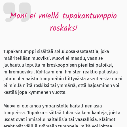
Moni ei miellä tupakantumppia
roskaksi
Tupakantumppi sisältää selluloosa-asetaattia, joka
määritellään muoviksi. Muovi ei maadu, vaan se
jauhautuu lopulta mikroskooppisen pieniksi paloiksi,
mikromuoviksi. Kohtaamieni ihmisten reaktio paljastaa
jotain olennaista tumppeihin liittyvästä asenteesta: moni
ei miellä niitä roskiksi tai ymmärrä, että hajoaminen voi
kestää jopa kymmenen vuotta.
Muovi ei ole ainoa ympäristölle haitallinen asia
tumpeissa. Tupakka sisältää tuhansia kemikaaleja, joista
useat ovat ihmiselle haitallisia tai vaarallisia. Eläimet
erehtyvät välillä syömään tumppeja, mikä voi johtaa