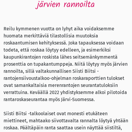
järvien rannoilta
Reilu kymmenen vuotta on lyhyt aika voidaksemme
huomata merkittäviä tilastollisia muutoksia
roskaantumisen kehityksessä. Joka tapauksessa voidaan
todeta, että roskaa löytyy edelleen, ja esimerkiksi
kaupunkirantojen roskista lähes seitsemänkymmentä
prosenttia on tupakantumppeja. Niitä löytyy myös järvien
rannoilta, sillä valtakunnallisen Siisti Biitsi -
rantojensiivoustalkoo-ohjelman roskaraporttien tulokset
ovat samankaltaisia merenrantojen seurantatuloksiin
verrattuina. Keväällä 2022 yhdistyksemme alkoi pilotoida
rantaroskaseurantaa myös Järvi-Suomessa.
Siisti Biitsi -talkoolaiset ovat monesti etukäteen
miettineet, mahtaako siivottavalta rannalta löytyä yhtään
roskaa. Päältäpäin ranta saattaa usein näyttää siistiltä,