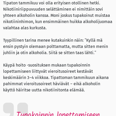
Tipaton tammikuu voi olla erityisen otollinen hetki.
Nikotiiniriippuvuuden selättäminen ei nimittäin sovi
yhteen alkoholin kanssa. Moni joskus tupakoinut muistaa
nikotiininhimon, kun ensimmäinen huikka alkoholijuomaa
valahtaa alas kurkusta.
Tyypillinen tarina menee kutakuinkin näin: ”Kyllä mä
ensin pystyin olemaan polttamatta, mutta sitten menin
juhliin ja otin alkoholia. Siitä se sitten taas lähti.”
Käypä hoito -suosituksen mukaan tupakoinnin
lopettamiseen liittyvät vieroitusoireet kestävät
keskimäärin 3–4 viikkoa. Tipattoman tammikuun aikana
pahimmat vieroitusoireet häviävät – eikä alkoholin
käyttö häiritse uutta nikotiinitonta elämää.
Tupakoinnin lopettamiseen