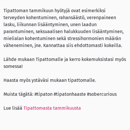
Tipattoman tammikuun hyötyjä ovat esimerkiksi
terveyden kohentuminen, rahansäästö, verenpaineen
lasku, liikunnan lisääntyminen, unen laadun
parantuminen, seksuaalisen halukkuuden lisääntyminen,
mielialan kohentuminen sekä stressihormonien määrän
väheneminen, jne. Kannattaa siis ehdottomasti kokeilla.
Lähde mukaan Tipattomalle ja kerro kokemuksistasi myös
somessa!
Haasta myös ystäväsi mukaan tipattomalle.
Muista tägätä: #tipaton #tipatonhaaste #sobercurious
Lue lisää
Tipattomasta tammikuusta
Blogi on julkaistu myös
Tipattoman tammikuun
verkkosivulla
.