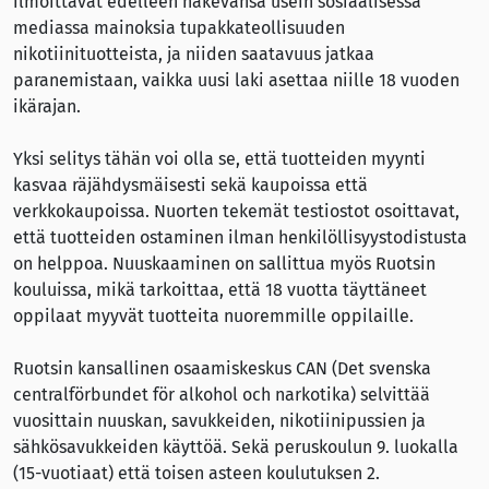
ilmoittavat edelleen näkevänsä usein sosiaalisessa
mediassa mainoksia tupakkateollisuuden
nikotiinituotteista, ja niiden saatavuus jatkaa
paranemistaan, vaikka uusi laki asettaa niille 18 vuoden
ikärajan.
Yksi selitys tähän voi olla se, että tuotteiden myynti
kasvaa räjähdysmäisesti sekä kaupoissa että
verkkokaupoissa. Nuorten tekemät testiostot osoittavat,
että tuotteiden ostaminen ilman henkilöllisyystodistusta
on helppoa. Nuuskaaminen on sallittua myös Ruotsin
kouluissa, mikä tarkoittaa, että 18 vuotta täyttäneet
oppilaat myyvät tuotteita nuoremmille oppilaille.
Ruotsin kansallinen osaamiskeskus CAN (Det svenska
centralförbundet för alkohol och narkotika) selvittää
vuosittain nuuskan, savukkeiden, nikotiinipussien ja
sähkösavukkeiden käyttöä. Sekä peruskoulun 9. luokalla
(15-vuotiaat) että toisen asteen koulutuksen 2.