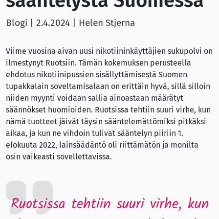
sääntelystä Suomessa
Blogi |
2.4.2024
| Helen Stjerna
Viime vuosina aivan uusi nikotiininkäyttäjien sukupolvi on
ilmestynyt Ruotsiin. Tämän kokemuksen perusteella
ehdotus nikotiinipussien sisällyttämisestä Suomen
tupakkalain soveltamisalaan on erittäin hyvä, sillä silloin
niiden myynti voidaan sallia ainoastaan määrätyt
säännökset huomioiden. Ruotsissa tehtiin suuri virhe, kun
nämä tuotteet jäivät täysin sääntelemättömiksi pitkäksi
aikaa, ja kun ne vihdoin tulivat sääntelyn piiriin 1.
elokuuta 2022, lainsäädäntö oli riittämätön ja monilta
osin vaikeasti sovellettavissa.
Ruotsissa tehtiin suuri virhe, kun