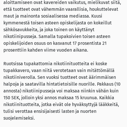
aloittamiseen ovat kavereiden vaikutus, mielikuvat siitä,
että tuotteet ovat vähemmän vaarallisia, houkuttelevat
maut ja mainonta sosiaalisessa mediassa. Kuusi
kymmenestä toisen asteen opiskelijasta on kokeillut
sähkösavukkeita, ja joka toinen on käyttänyt
nikotiinipusseja. Samalla tupakoivien toisen asteen
opiskelijoiden osuus on kasvanut 17 prosentista 21
prosenttiin kahden viime vuoden aikana.
Ruotsissa tupakattomia nikotiinituotteita ei koske
tupakkavero, vaan niitä verotetaan vain mitättömällä
nikotiiniverolla. Sen vuoksi tuotteet ovat äärimmäisen
halpoja ja saatavilla hintatietoisille nuorille. Pakkaus (10
annosta) nikotiinipusseja voi maksaa niinkin vähän kuin
150 SEK, jolloin yksi annos maksaa 15 kruunua. Kaikkia
nikotiinituotteita, jotka eivät ole hyväksyttyjä lääkkeitä,
tulisi verottaa ensisijaisesti lasten ja nuorten
suojelemiseksi.