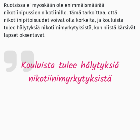
Ruotsissa ei myöskään ole enimmäismäärää
nikotiinipussien nikotiinille. Tämä tarkoittaa, että
nikotiinipitoisuudet voivat olla korkeita, ja kouluista
tulee hälytyksiä nikotiinimyrkytyksistä, kun niistä kärsivät
lapset oksentavat.
Kouluista tulee hälytyksiä
nikotiinimyrkytyksistä
Jotta Suomi välttäisi Ruotsin kehityksen, Suomessa tulisi
toteuttaa seuraavat toimet:
Asettaa mieluiten 20 vuoden ostoikäraja, jotta myynti
alaikäisille estettäisiin.