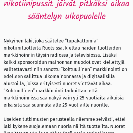
nikotiinipussit jäivät pitkäksi aikaa
sääntelyn ulkopuolelle
Nykyinen laki, joka säätelee ”tupakattomia”
nikotiinituotteita Ruotsissa, kieltää näiden tuotteiden
markkinoinnin täysin radiossa ja televisiossa. Lisäksi
kaikki sponsoroidun mainonnan muodot ovat kiellettyjä.
Valitettavasti niin sanottu ”kohtuullinen” markkinointi on
edelleen sallittua ulkomainonnassa ja digitaalisilla
alustoilla, joissa erityisesti nuoret viettävät aikaa.
”Kohtuullinen” markkinointi tarkoittaa, että
markkinoinnissa saa näkyä vain yli 25-vuotiaita aikuisia
eikä sitä saa suunnata alle 25-vuotiaille nuorille.
Useiden tutkimusten perusteella näemme selvästi, ettei
laki kykene suojelemaan nuoria näiltä tuotteilta. Nuoret