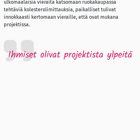
ulkomaalaisia vieraita katsomaan ruokakaupassa
tehtäviä kolesterolimittauksia, paikalliset tulivat
innokkaasti kertomaan vieraille, että ovat mukana
projektissa.
Ihmiset olivat projektista ylpeitä
Projektin aikana pohjoiskarjalaisten miesten tupakointi ja
keuhkosyöpäkuolemat vähenivät nopeammin kuin
Suomessa keskimäärin. Se antoi ihmisille uskoa siihen,
että savuttomuuden edistäminen todella kannattaa.
Myös savuton ja nikotiiniton Suomi on mahdollinen.
Mennään sitä kohti yhteisön voimalla.