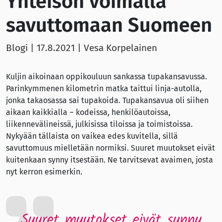
Yhteisön voimalla
savuttomaan Suomeen
Blogi |
17.8.2021
| Vesa Korpelainen
Kuljin aikoinaan oppikouluun sankassa tupakansavussa.
Parinkymmenen kilometrin matka taittui linja-autolla,
jonka takaosassa sai tupakoida. Tupakansavua oli siihen
aikaan kaikkialla – kodeissa, henkilöautoissa,
liikennevälineissä, julkisissa tiloissa ja toimistoissa.
Nykyään tällaista on vaikea edes kuvitella, sillä
savuttomuus mielletään normiksi. Suuret muutokset eivät
kuitenkaan synny itsestään. Ne tarvitsevat avaimen, josta
nyt kerron esimerkin.
Suuret muutokset eivät synny