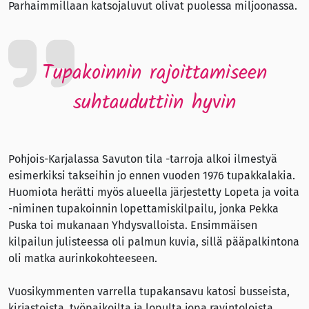
Parhaimmillaan katsojaluvut olivat puolessa miljoonassa.
Tupakoinnin rajoittamiseen
suhtauduttiin hyvin
Pohjois-Karjalassa Savuton tila -tarroja alkoi ilmestyä
esimerkiksi takseihin jo ennen vuoden 1976 tupakkalakia.
Huomiota herätti myös alueella järjestetty Lopeta ja voita
-niminen tupakoinnin lopettamiskilpailu, jonka Pekka
Puska toi mukanaan Yhdysvalloista. Ensimmäisen
kilpailun julisteessa oli palmun kuvia, sillä pääpalkintona
oli matka aurinkokohteeseen.
Vuosikymmenten varrella tupakansavu katosi busseista,
kirjastoista, työpaikoilta ja lopulta jopa ravintoloista.