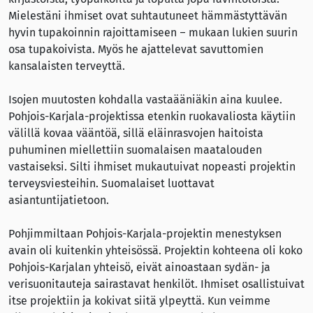
Mielestäni ihmiset ovat suhtautuneet hämmästyttävän
hyvin tupakoinnin rajoittamiseen – mukaan lukien suurin
osa tupakoivista. Myös he ajattelevat savuttomien
kansalaisten terveyttä.
Isojen muutosten kohdalla vastaääniäkin aina kuulee.
Pohjois-Karjala-projektissa etenkin ruokavaliosta käytiin
välillä kovaa vääntöä, sillä eläinrasvojen haitoista
puhuminen miellettiin suomalaisen maatalouden
vastaiseksi. Silti ihmiset mukautuivat nopeasti projektin
terveysviesteihin. Suomalaiset luottavat
asiantuntijatietoon.
Pohjimmiltaan Pohjois-Karjala-projektin menestyksen
avain oli kuitenkin yhteisössä. Projektin kohteena oli koko
Pohjois-Karjalan yhteisö, eivät ainoastaan sydän- ja
verisuonitauteja sairastavat henkilöt. Ihmiset osallistuivat
itse projektiin ja kokivat siitä ylpeyttä. Kun veimme