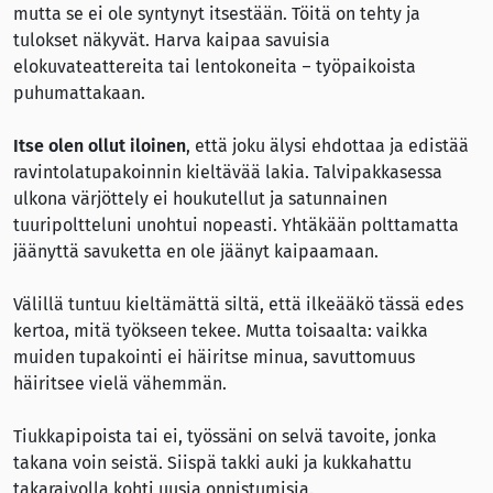
mutta se ei ole syntynyt itsestään. Töitä on tehty ja
tulokset näkyvät. Harva kaipaa savuisia
elokuvateattereita tai lentokoneita – työpaikoista
puhumattakaan.
Itse olen ollut iloinen
, että joku älysi ehdottaa ja edistää
ravintolatupakoinnin kieltävää lakia. Talvipakkasessa
ulkona värjöttely ei houkutellut ja satunnainen
tuuripoltteluni unohtui nopeasti. Yhtäkään polttamatta
jäänyttä savuketta en ole jäänyt kaipaamaan.
Välillä tuntuu kieltämättä siltä, että ilkeääkö tässä edes
kertoa, mitä työkseen tekee. Mutta toisaalta: vaikka
muiden tupakointi ei häiritse minua, savuttomuus
häiritsee vielä vähemmän.
Tiukkapipoista tai ei, työssäni on selvä tavoite, jonka
takana voin seistä. Siispä takki auki ja kukkahattu
takaraivolla kohti uusia onnistumisia.