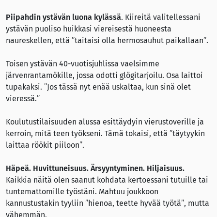
Piipahdin ystävän luona kylässä
. Kiireitä valitellessani
ystävän puoliso huikkasi viereisestä huoneesta
naureskellen, että ”taitaisi olla hermosauhut paikallaan”.
Toisen ystävän 40-vuotisjuhlissa vaelsimme
järvenrantamökille, jossa odotti glögitarjoilu. Osa laittoi
tupakaksi. ”Jos tässä nyt enää uskaltaa, kun sinä olet
vieressä.”
Koulutustilaisuuden alussa esittäydyin vierustoverille ja
kerroin, mitä teen työkseni. Tämä tokaisi, että ”täytyykin
laittaa röökit piiloon”.
Häpeä. Huvittuneisuus. Ärsyyntyminen. Hiljaisuus.
Kaikkia näitä olen saanut kohdata kertoessani tutuille tai
tuntemattomille työstäni. Mahtuu joukkoon
kannustustakin tyyliin ”hienoa, teette hyvää työtä”, mutta
vähemmän.