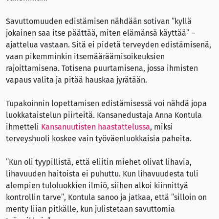
Savuttomuuden edistämisen nähdään sotivan ”kyllä
jokainen saa itse päättää, miten elämänsä käyttää” –
ajattelua vastaan. Sitä ei pidetä terveyden edistämisenä,
vaan pikemminkin itsemääräämisoikeuksien
rajoittamisena. Totisena puurtamisena, jossa ihmisten
vapaus valita ja pitää hauskaa jyrätään.
Tupakoinnin lopettamisen edistämisessä voi nähdä jopa
luokkataistelun piirteitä. Kansanedustaja Anna Kontula
ihmetteli
Kansanuutisten haastattelussa
, miksi
terveyshuoli koskee vain työväenluokkaisia paheita.
”Kun oli tyypillistä, että eliitin miehet olivat lihavia,
lihavuuden haitoista ei puhuttu. Kun lihavuudesta tuli
alempien tuloluokkien ilmiö, siihen alkoi kiinnittyä
kontrollin tarve”, Kontula sanoo ja jatkaa, että ”silloin on
menty liian pitkälle, kun julistetaan savuttomia