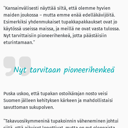
”Kansainvälisesti näyttää siltä, että olemme hyvien
maiden joukossa – mutta emme enää edelläkävijöitä.
Esimerkiksi yhdenmukaiset tupakkapakkaukset ovat jo
käytössä useissa maissa, ja meillä ne ovat vasta tulossa.
Nyt tarvittaisiin pioneerihenkeä, jotta päästäisiin
eturintamaan.”
Nyt tarvitaan pioneerihenkeä
Puska uskoo, että tupakan ostoikärajan nosto veisi
Suomen jälleen kehityksen kärkeen ja mahdollistaisi
savuttoman sukupolven.
”Takavuosikymmeninä tupakoinnin väheneminen johtui
siitä, että aikuiset lopettivat, mutta on nyt olennaista,