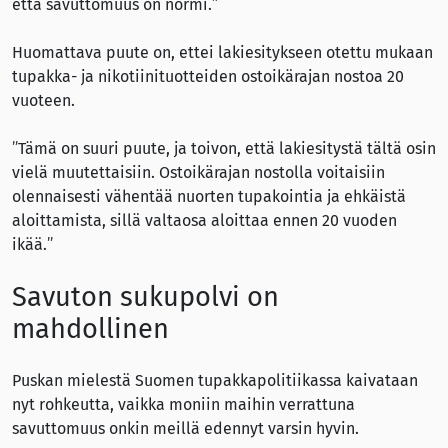
että savuttomuus on normi.”
Huomattava puute on, ettei lakiesitykseen otettu mukaan
tupakka- ja nikotiinituotteiden ostoikärajan nostoa 20
vuoteen.
”Tämä on suuri puute, ja toivon, että lakiesitystä tältä osin
vielä muutettaisiin. Ostoikärajan nostolla voitaisiin
olennaisesti vähentää nuorten tupakointia ja ehkäistä
aloittamista, sillä valtaosa aloittaa ennen 20 vuoden
ikää.”
Savuton sukupolvi on
mahdollinen
Puskan mielestä Suomen tupakkapolitiikassa kaivataan
nyt rohkeutta, vaikka moniin maihin verrattuna
savuttomuus onkin meillä edennyt varsin hyvin.