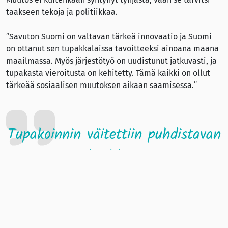
taakseen tekoja ja politiikkaa.
”Savuton Suomi on valtavan tärkeä innovaatio ja Suomi
on ottanut sen tupakkalaissa tavoitteeksi ainoana maana
maailmassa. Myös järjestötyö on uudistunut jatkuvasti, ja
tupakasta vieroitusta on kehitetty. Tämä kaikki on ollut
tärkeää sosiaalisen muutoksen aikaan saamisessa.”
Tupakoinnin väitettiin puhdistavan
keuhkoja
Vuoden 1976 tupakkalaki oli Puskan mukaan pioneerilaki,
jossa merkittävin muutos oli tupakan totaalinen
mainontakielto. Myös tupakoinnin lopettamiseen