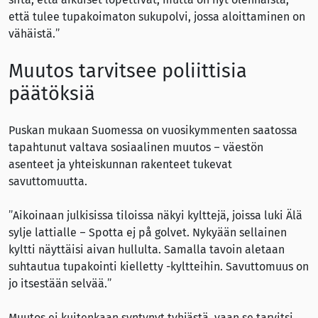
että tulee tupakoimaton sukupolvi, jossa aloittaminen on
vähäistä.”
Muutos tarvitsee poliittisia
päätöksiä
Puskan mukaan Suomessa on vuosikymmenten saatossa
tapahtunut valtava sosiaalinen muutos – väestön
asenteet ja yhteiskunnan rakenteet tukevat
savuttomuutta.
”Aikoinaan julkisissa tiloissa näkyi kylttejä, joissa luki Älä
sylje lattialle – Spotta ej på golvet. Nykyään sellainen
kyltti näyttäisi aivan hullulta. Samalla tavoin aletaan
suhtautua tupakointi kielletty -kyltteihin. Savuttomuus on
jo itsestään selvää.”
Muutos ei kuitenkaan syntynyt tyhjästä, vaan se tarvitsi