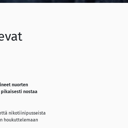
evat
ineet nuorten
 pikaisesti nostaa
ttä nikotiinipusseista
aan houkuttelemaan