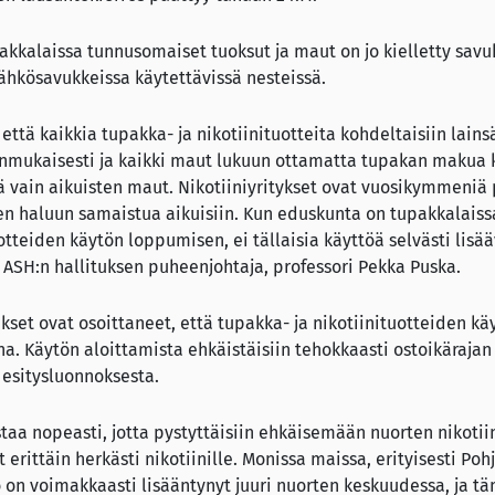
kkalaissa tunnusomaiset tuoksut ja maut on jo kielletty savu
ähkösavukkeissa käytettävissä nesteissä.
 että kaikkia tupakka- ja nikotiinituotteita kohdeltaisiin lai
ukaisesti ja kaikki maut lukuun ottamatta tupakan makua ki
 vain aikuisten maut. Nikotiiniyritykset ovat vuosikymmeniä
n haluun samaistua aikuisiin. Kun eduskunta on tupakkalaissa
otteiden käytön loppumisen, ei tällaisia käyttöä selvästi lisä
 ASH:n hallituksen puheenjohtaja, professori Pekka Puska.
kset ovat osoittaneet, että tupakka- ja nikotiinituotteiden kä
a. Käytön aloittamista ehkäistäisiin tehokkaasti ostoikärajan 
 esitysluonnoksesta.
staa nopeasti, jotta pystyttäisiin ehkäisemään nuorten nikotiin
 erittäin herkästi nikotiinille. Monissa maissa, erityisesti Poh
ö on voimakkaasti lisääntynyt juuri nuorten keskuudessa, ja t