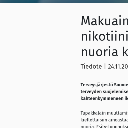
Makuain
nikotiin
nuoria k
Tiedote
|
24.11.2
Terveysjärjestö Suome
terveyden suojelemisek
kahteenkymmeneen ik
Tupakkalain muuttamist
kiellettäisiin ainoast
nuoria. Esitysluonnoks