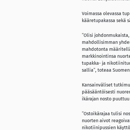
Voimassa olevassa tupa
kääretupakassa sekä s
”Olisi johdonmukaista,
mahdollisimman yhdenm
mahdotonta määritellä
markkinointinsa nuorte
tupakka- ja nikotiinitu
sallia”, toteaa Suomen
Kansainväliset tutkimu
pääsääntöisesti nuoren
ikärajan nosto puuttuu
”Ostoikärajaa tulisi no
nuorten aivot reagoivat
nikotiinipussien käytt