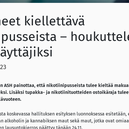
eet kiellettävä
ipusseista – houkuttel
äyttäjiksi
023
n ASH painottaa, että nikotiinipusseista tulee kieltää makua
si. Lisäksi tupakka- ja nikotiinituotteiden ostoikäraja tulee
ävuoteen.
a koskevassa hallituksen esityksen luonnoksessa esitetään, e
aan alkoholin ja kannabiksen maut sekä maut, jotka ovat omi
en lausuntokierros päättyy tänään 24.11.