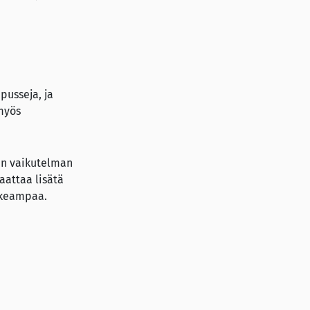
pusseja, ja
 myös
aan vaikutelman
attaa lisätä
ikeampaa.
den ulkonäköä, makua
än syytä olettaa, että
n on vain
ara toteaa.