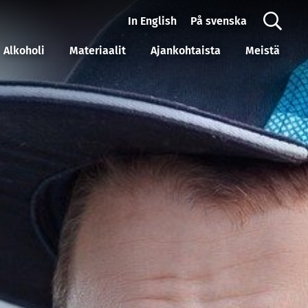
In English
På svenska
Alkoholi
Materiaalit
Ajankohtaista
Meistä