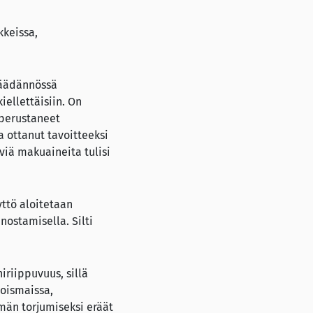
kkeissa,
nsäädännössä
ellettäisiin. On
 perustaneet
 ottanut tavoitteeksi
äviä makuaineita tulisi
yttö aloitetaan
nostamisella. Silti
iriippuvuus, sillä
joismaissa,
ämän torjumiseksi eräät