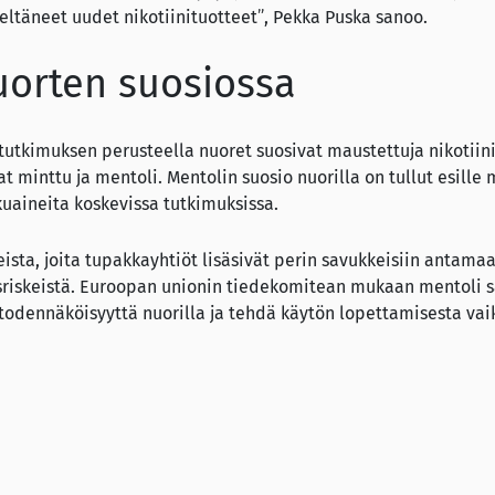
ltäneet uudet nikotiinituotteet”, Pekka Puska sanoo.
uorten suosiossa
tutkimuksen perusteella nuoret suosivat maustettuja nikotiini
 minttu ja mentoli. Mentolin suosio nuorilla on tullut esille
aineita koskevissa tutkimuksissa.
neista, joita tupakkayhtiöt lisäsivät perin savukkeisiin antam
riskeistä. Euroopan unionin tiedekomitean mukaan mentoli sa
 todennäköisyyttä nuorilla ja tehdä käytön lopettamisesta va
a tupakkateollisuus on manipuloinut vuosikymmeniä tuottei
minaisuuksia lisätäkseen niiden houkuttelevuutta. Ei ole mitä
uksen, nikotiinipussien, kohdalla tilanne olisi toinen. Kysehä
in annostelutavasta”, Suomen ASH:n toiminnanjohtaja Mervi H