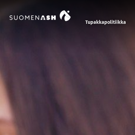
Siirry sisältöön
Tupakkapolitiikka