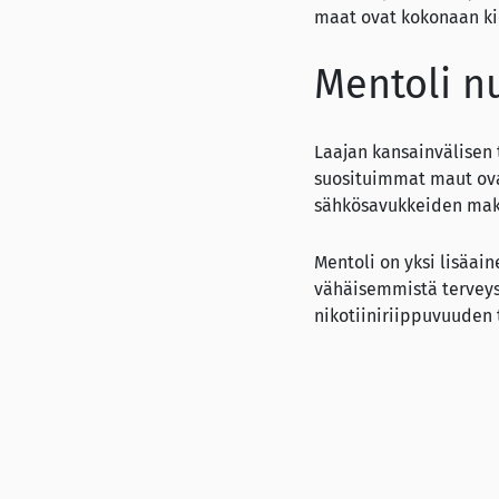
maat ovat kokonaan kie
Mentoli n
Laajan kansainvälisen 
suosituimmat maut ovat
sähkösavukkeiden maku
Mentoli on yksi lisäai
vähäisemmistä terveys
nikotiiniriippuvuuden
”Savukkeita valmistav
ja savukkeiden savun o
niiden uuden aluevalta
uudenlaisesta nikotiin