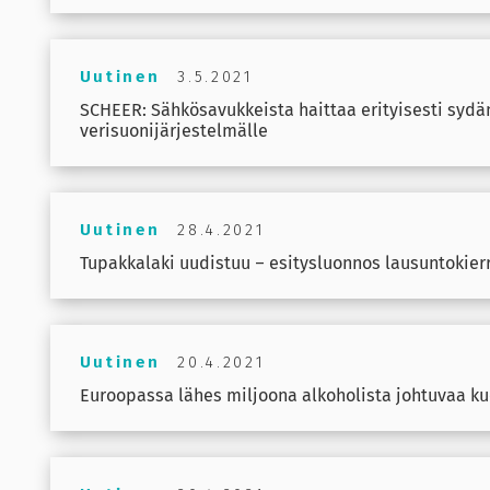
Uutinen
3.5.2021
SCHEER: Sähkösavukkeista haittaa erityisesti sydän
verisuonijärjestelmälle
Uutinen
28.4.2021
Tupakkalaki uudistuu – esitysluonnos lausuntokier
Uutinen
20.4.2021
Euroopassa lähes miljoona alkoholista johtuvaa k