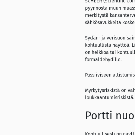
SCHEER (Scientific Co
pyynnöstä muun muassa
merkitystä kansanterv
sähkösavukkeita koske
Sydän- ja verisuonisai
kohtuullista näyttöä. 
on heikkoa tai kohtuull
formaldehydille.
Passiiviseen altistumis
Myrkytysriskistä on va
loukkaantumisriskistä.
Portti nuo
Kohtuullisesti on näytt