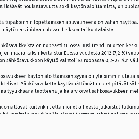
 lisäävät houkuttavuutta sekä käytön aloittamista, on puole
a tupakoinnin lopettamisen apuvälineenä on vähän näyttöä.
 näytön arvioidaan olevan heikkoa tai kohtalaista.
hkösavukkeista on nopeasti tulossa uusi trendi nuorten kesk
ien määrä kaksinkertaistui EU:ssa vuodesta 2012 (7,2 %) vuote
n sähkösavukkeen käyttö vaihteli Euroopassa 0,2–27 %:n välil
hkösavukkeen käytön aloittamisen syynä oli yleisimmin uteliais
ihtelivat. Sähkösavuketta käyttämättömät nuoret pitävät säh
vänä tyylikkäänä tuotteena ja he arvioivat sähkösavukkeen melk
uomattavat kuitenkin, että monet aiheesta julkaistut tutkimu
 Yhdysvaltain markkinoilla olevat tuotteet voivat poiketa huom
 Tämän vuoksi Yhdysvalloissa tehtyjä johtopäätöksiä ei vält
Siitä huolimatta trendit voivat levitä, eikä EU:n ulkopuolista k