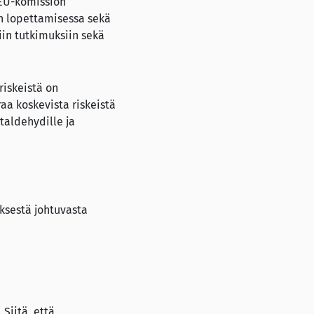
 EU-komission
n lopettamisessa sekä
in tutkimuksiin sekä
riskeistä on
aa koskevista riskeistä
etaldehydille ja
ksestä johtuvasta
 Siitä, että