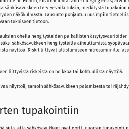
mmittee on Health, Environmental and Emerging Risks) arvioi
 sähkösavukkeen terveysvaikutuksia, merkitystä tupakoinni
eyden näkökulmasta. Lausunto pohjautuu uusimpiin tieteellisi
vaan tekniseen tietoon.
rauksien ohella hengitysteiden paikallisten ärsytysvaurioiden 
Lisäksi sähkösavukkeen hengitysteille aiheuttamista syöpävaar
ista näyttöä. Riskit liittyvät altistumiseen nitrosamiinille, as
een liittyvistä riskeistä on heikkoa tai kohtuullista näyttöä.
hvaa näyttöä, samoin sähkösavukkeen palamisesta tai räjähdy
rten tupakointiin
öä siitä, että sähkösavukkeet ovat portti nuorten tupakointiin.