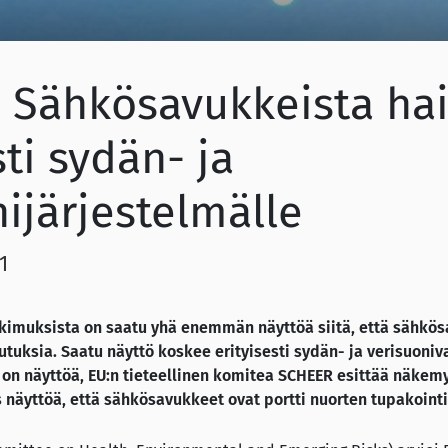
 Sähkösavukkeista hai
sti sydän- ja
ijärjestelmälle
1
utkimuksista on saatu yhä enemmän näyttöä siitä, että sähkö
kutuksia. Saatu näyttö koskee erityisesti sydän- ja verisuoni
 on näyttöä, EU:n tieteellinen komitea SCHEER esittää näkem
 näyttöä, että sähkösavukkeet ovat portti nuorten tupakointi