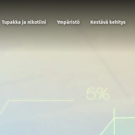
Tupakka ja nikotiini
Ympäristö
Kestävä kehitys