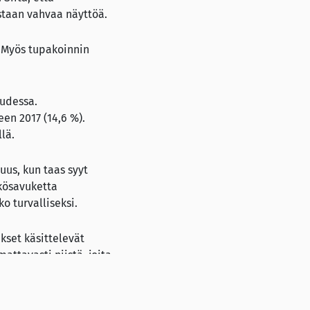
staan vahvaa näyttöä.
 Myös tupakoinnin
uudessa.
en 2017 (14,6 %).
lä.
uus, kun taas syyt
kösavuketta
o turvalliseksi.
kset käsittelevät
attavasti niistä, joita
tämättä voida suoraan
ehitystä voi jättää