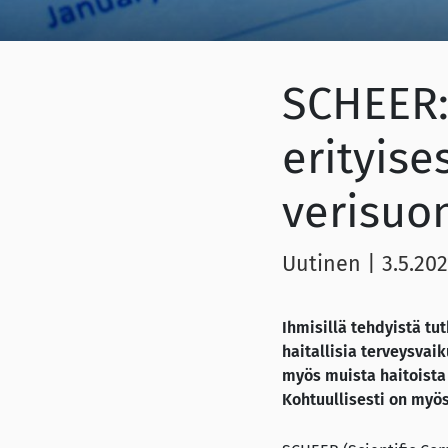
SCHEER:
erityise
verisuon
Uutinen
|
3.5.202
Ihmisillä tehdyistä t
haitallisia terveysvai
myös muista haitoista
Kohtuullisesti on myös