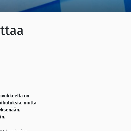
ttaa
savukkeella on
vaikutuksia, mutta
yksenään.
in.