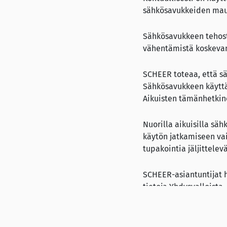
sähkösavukkeiden maut
Sähkösavukkeen tehost
vähentämistä koskevan
SCHEER toteaa, että sä
Sähkösavukkeen käyttäj
Aikuisten tämänhetkine
Nuorilla aikuisilla sä
käytön jatkamiseen va
tupakointia jäljittele
SCHEER-asiantuntijat h
tietoja Yhdysvalloista.
myydään EU:n alueella.
siirtää EU:n alueelle. 
huomiotta.