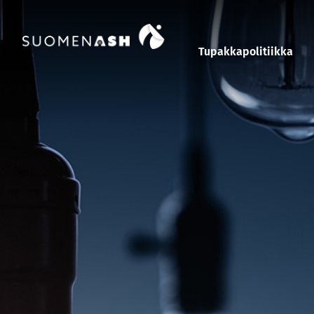
Siirry sisältöön
Tupakkapolitiikka