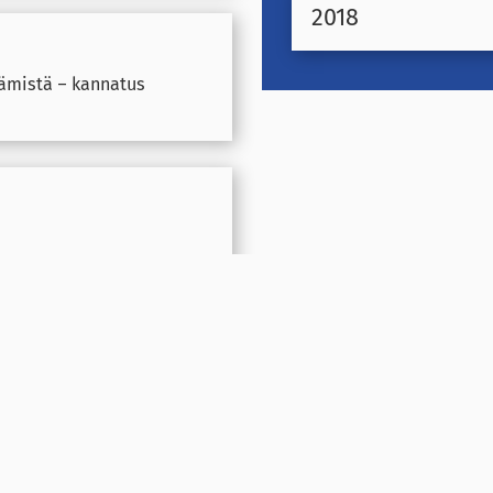
2018
ämistä – kannatus
i – eivät suojaa terveyttä