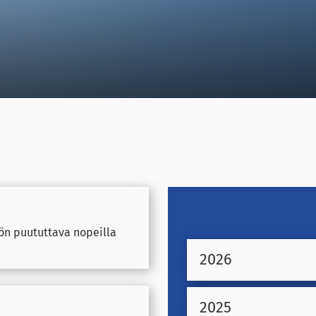
ön puututtava nopeilla
2026
2025