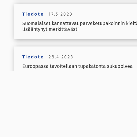
Tiedote
17.5.2023
Suomalaiset kannattavat parveketupakoinnin kielt
lisääntynyt merkittävästi
Tiedote
28.4.2023
Euroopassa tavoitellaan tupakatonta sukupolvea
Tiedote
20.4.2023
Tupakan filtterit luokiteltava vaaralliseksi jätteeks
Tiedote
31.1.2023