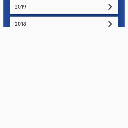
2019
2018
Suomen ASH ry
Valtakunnallinen kansanterveysjärjestö ja tupakka- ja
nikotiinipolitiikan asiantuntija.
Yhteystiedot
Tietosuojaseloste