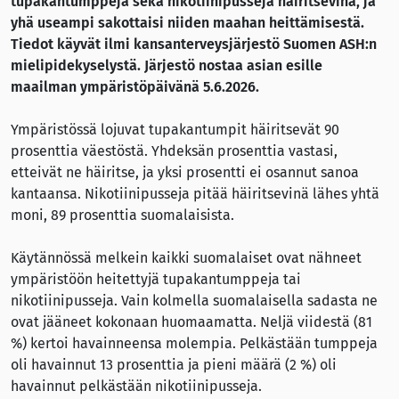
tupakantumppeja sekä nikotiinipusseja häiritsevinä, ja
yhä useampi sakottaisi niiden maahan heittämisestä.
Tiedot käyvät ilmi kansanterveysjärjestö Suomen ASH:n
mielipidekyselystä. Järjestö nostaa asian esille
maailman ympäristöpäivänä 5.6.2026.
Ympäristössä lojuvat tupakantumpit häiritsevät 90
prosenttia väestöstä. Yhdeksän prosenttia vastasi,
etteivät ne häiritse, ja yksi prosentti ei osannut sanoa
kantaansa. Nikotiinipusseja pitää häiritsevinä lähes yhtä
moni, 89 prosenttia suomalaisista.
Käytännössä melkein kaikki suomalaiset ovat nähneet
ympäristöön heitettyjä tupakantumppeja tai
nikotiinipusseja. Vain kolmella suomalaisella sadasta ne
ovat jääneet kokonaan huomaamatta. Neljä viidestä (81
%) kertoi havainneensa molempia. Pelkästään tumppeja
oli havainnut 13 prosenttia ja pieni määrä (2 %) oli
havainnut pelkästään nikotiinipusseja.