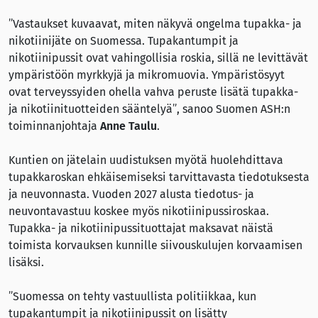
”Vastaukset kuvaavat, miten näkyvä ongelma tupakka- ja
nikotiinijäte on Suomessa. Tupakantumpit ja
nikotiinipussit ovat vahingollisia roskia, sillä ne levittävät
ympäristöön myrkkyjä ja mikromuovia. Ympäristösyyt
ovat terveyssyiden ohella vahva peruste lisätä tupakka-
ja nikotiinituotteiden sääntelyä”, sanoo Suomen ASH:n
toiminnanjohtaja
Anne Taulu
.
Kuntien on jätelain uudistuksen myötä huolehdittava
tupakkaroskan ehkäisemiseksi tarvittavasta tiedotuksesta
ja neuvonnasta. Vuoden 2027 alusta tiedotus- ja
neuvontavastuu koskee myös nikotiinipussiroskaa.
Tupakka- ja nikotiinipussituottajat maksavat näistä
toimista korvauksen kunnille siivouskulujen korvaamisen
lisäksi.
”Suomessa on tehty vastuullista politiikkaa, kun
tupakantumpit ja nikotiinipussit on lisätty