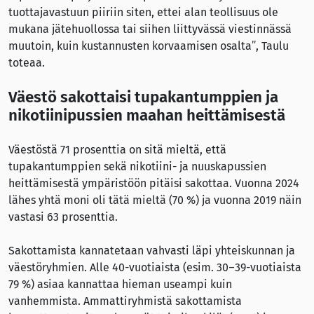
tuottajavastuun piiriin siten, ettei alan teollisuus ole
mukana jätehuollossa tai siihen liittyvässä viestinnässä
muutoin, kuin kustannusten korvaamisen osalta”, Taulu
toteaa.
Väestö sakottaisi tupakantumppien ja
nikotiinipussien maahan heittämisestä
Väestöstä 71 prosenttia on sitä mieltä, että
tupakantumppien sekä nikotiini- ja nuuskapussien
heittämisestä ympäristöön pitäisi sakottaa. Vuonna 2024
lähes yhtä moni oli tätä mieltä (70 %) ja vuonna 2019 näin
vastasi 63 prosenttia.
Sakottamista kannatetaan vahvasti läpi yhteiskunnan ja
väestöryhmien. Alle 40-vuotiaista (esim. 30–39-vuotiaista
79 %) asiaa kannattaa hieman useampi kuin
vanhemmista. Ammattiryhmistä sakottamista