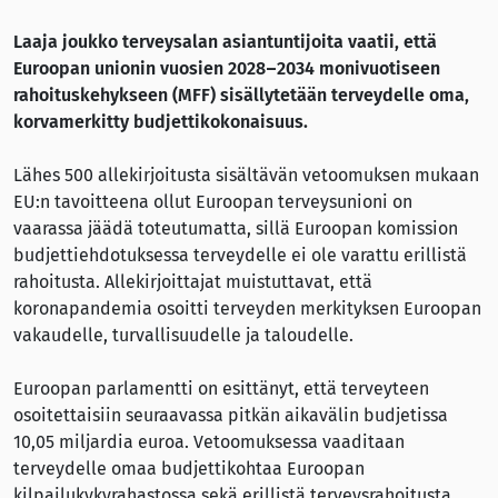
Laaja joukko terveysalan asiantuntijoita vaatii, että
Euroopan unionin vuosien 2028–2034 monivuotiseen
rahoituskehykseen (MFF) sisällytetään terveydelle oma,
korvamerkitty budjettikokonaisuus.
Lähes 500 allekirjoitusta sisältävän vetoomuksen mukaan
EU:n tavoitteena ollut Euroopan terveysunioni on
vaarassa jäädä toteutumatta, sillä Euroopan komission
budjettiehdotuksessa terveydelle ei ole varattu erillistä
rahoitusta. Allekirjoittajat muistuttavat, että
koronapandemia osoitti terveyden merkityksen Euroopan
vakaudelle, turvallisuudelle ja taloudelle.
Euroopan parlamentti on esittänyt, että terveyteen
osoitettaisiin seuraavassa pitkän aikavälin budjetissa
10,05 miljardia euroa. Vetoomuksessa vaaditaan
terveydelle omaa budjettikohtaa Euroopan
kilpailukykyrahastossa sekä erillistä terveysrahoitusta