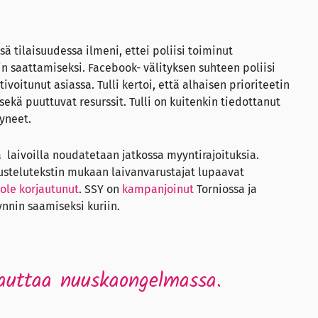
 tilaisuudessa ilmeni, ettei poliisi toiminut
in saattamiseksi. Facebook- välityksen suhteen poliisi
oitunut asiassa. Tulli kertoi, että alhaisen prioriteetin
 sekä puuttuvat resurssit. Tulli on kuitenkin tiedottanut
tyneet.
 laivoilla noudatetaan jatkossa myyntirajoituksia.
ustelutekstin mukaan laivanvarustajat lupaavat
 ole korjautunut
. SSY on
kampanjoinut
Torniossa ja
nin saamiseksi kuriin.
t auttaa nuuskaongelmassa.