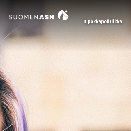
Siirry sisältöön
Tupakkapolitiikka