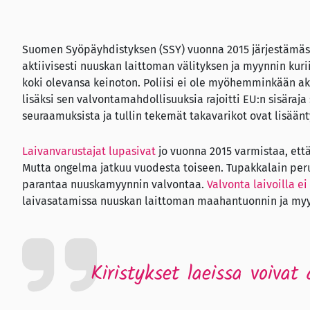
Suomen Syöpäyhdistyksen (SSY) vuonna 2015 järjestämässä
aktiivisesti nuuskan laittoman välityksen ja myynnin kuri
koki olevansa keinoton. Poliisi ei ole myöhemminkään aktiv
lisäksi sen valvontamahdollisuuksia rajoitti EU:n sisäraja
seuraamuksista ja tullin tekemät takavarikot ovat lisään
Laivanvarustajat lupasivat
jo vuonna 2015 varmistaa, että
Mutta ongelma jatkuu vuodesta toiseen. Tupakkalain per
parantaa nuuskamyynnin valvontaa.
Valvonta laivoilla ei
laivasatamissa nuuskan laittoman maahantuonnin ja myyn
Kiristykset laeissa voiva