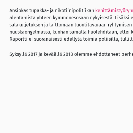
Ansiokas tupakka- ja nikotiinipolitiikan
kehittämistyöryh
alentamista yhteen kymmenesosaan nykyisestä. Lisäksi e
salakuljetuksen ja laittomaan tuontitavaraan ryhtymisen 
nuuskaongelmassa, kunhan samalla huolehditaan, ettei kui
Raportti ei suoranaisesti edellytä toimia poliisilta, tullilt
Syksyllä 2017 ja keväällä 2018 olemme ehdottaneet perhe
salakuljetukseen ja laittoman myyntiin puuttumiseksi
. T
keskustella ruotsalaisten ministerikollegoidensa kanssa.
Luotettava nuuskatie
Luotettava nuuskatieto kiinnostaa nuoria: esimerkiksi nuo
vuonna jo 60 000 sivukatselua, lisäksi
nuoret kysyvät nuu