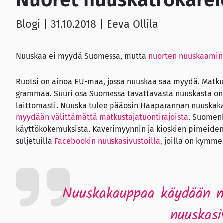
Nuoret nuuskatrokarei
Blogi |
31.10.2018
| Eeva Ollila
Nuuskaa ei myydä Suomessa, mutta
nuorten nuuskaamine
Ruotsi on ainoa EU-maa, jossa nuuskaa saa myydä. Matku
grammaa. Suuri osa Suomessa tavattavasta nuuskasta on t
laittomasti. Nuuska tulee pääosin Haaparannan nuuskakau
myydään välittämättä matkustajatuontirajoista
. Suomenk
käyttökokemuksista. Kaverimyynnin ja kioskien pimeide
suljetuilla
Facebookin nuuskasivustoilla,
joilla on kymmen
Nuuskakauppaa käydään my
nuuskasiv