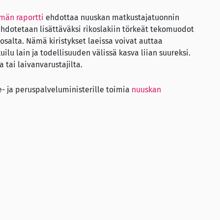
män raportti
ehdottaa nuuskan matkustajatuonnin
hdotetaan lisättäväksi rikoslakiin törkeät tekomuodot
osalta. Nämä kiristykset laeissa voivat auttaa
lu lain ja todellisuuden välissä kasva liian suureksi.
a tai laivanvarustajilta.
- ja peruspalveluministerille toimia
nuuskan
ullin, poliisin ja laivanvarustajien lisäksi hänen tulisi
to kiinnostaa nuoria.
rten fressis.fi-palvelun
nuuskatietosivuilla
on tänä
skasta
aktiivisesti.