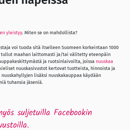
den näpeissä
n yleistyy
. Miten se on mahdollista?
staja voi tuoda sitä itselleen Suomeen korkeintaan 1000
ullut maahan laittomasti ja/tai välitetty eteenpäin
ppakeskittymästä ja ruotsinlaivoilta, joissa
nuuskaa
ieliset nuuskasivustot kertovat tuotteista, hinnoista ja
n nuuskahyllyjen lisäksi nuuskakauppaa käydään
iä tuhansia jäseniä.
ös suljetuilla Facebookin
ustoilla.