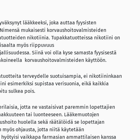
väksynyt lääkkeeksi, joka auttaa fyysisten
. Nimensä mukaisesti korvaushoitovalmisteiden
tuotteiden nikotiinia. Tupakkatuotteissa nikotiini on
isaalta myös riippuvuus
allisuudessa. Siinä voi olla kyse samasta fyysisestä
pakoineella korvaushoitovalmisteiden käyttöön.
tuotteita terveydelle suotuisampia, ei nikotiininkaan
ini esimerkiksi supistaa verisuonia, eikä kaikkia
itu sulkea pois.
rilaisia, jotta ne vastaisivat paremmin lopettajien
oimakkuuteen tai luonteeseen. Lääkemuotojen
ushoito huolella sekä räätälöidä se lopettajan
 myös ohjausta, jotta niitä käytetään
a hyötyisi vaikkapa farmasian ammattilaisen kanssa