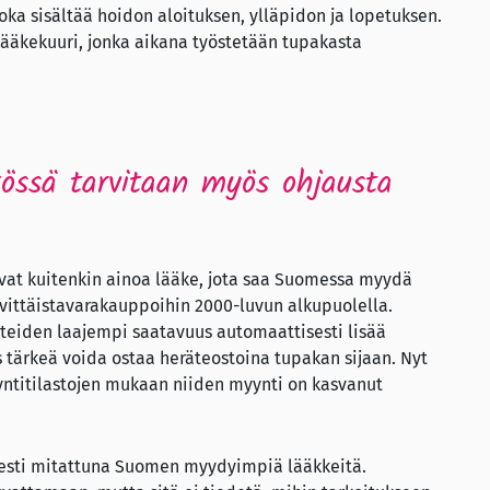
oka sisältää hoidon aloituksen, ylläpidon ja lopetuksen.
 lääkekuuri, jonka aikana työstetään tupakasta
tössä tarvitaan myös ohjausta
 ovat kuitenkin ainoa lääke, jota saa Suomessa myydä
ivittäistavarakauppoihin 2000-luvun alkupuolella.
steiden laajempi saatavuus automaattisesti lisää
 tärkeä voida ostaa heräteostoina tupakan sijaan. Nyt
itilastojen mukaan niiden myynti on kasvanut
isesti mitattuna Suomen myydyimpiä lääkkeitä.