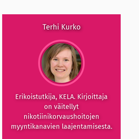
Terhi Kurko
Erikoistutkija, KELA. Kirjoittaja
on väitellyt
nikotiinikorvaushoitojen
myyntikanavien laajentamisesta.