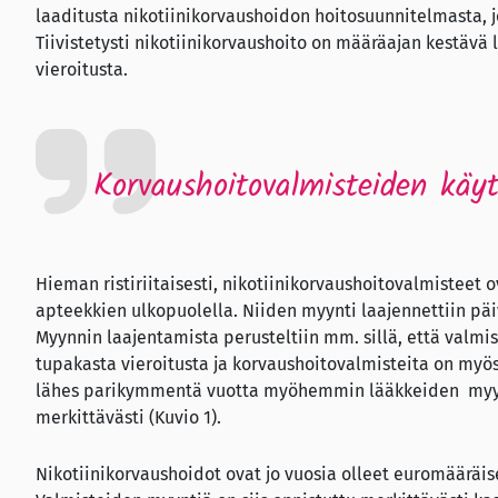
laaditusta nikotiinikorvaushoidon hoitosuunnitelmasta, j
Tiivistetysti nikotiinikorvaushoito on määräajan kestävä
vieroitusta.
Korvaushoitovalmisteiden käy
Hieman ristiriitaisesti, nikotiinikorvaushoitovalmisteet
apteekkien ulkopuolella. Niiden myynti laajennettiin pä
Myynnin laajentamista perusteltiin mm. sillä, että valmi
tupakasta vieroitusta ja korvaushoitovalmisteita on myös
lähes parikymmentä vuotta myöhemmin lääkkeiden myynt
merkittävästi (Kuvio 1).
Nikotiinikorvaushoidot ovat jo vuosia olleet euromäärä