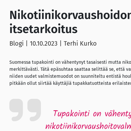
Nikotiinikorvaushoidon
itsetarkoitus
Blogi |
10.10.2023
| Terhi Kurko
Suomessa tupakointi on vähentynyt tasaisesti mutta nik
merkittävästi. Tätä epäsuhtaa saattaa selittää se, että v
niiden uudet valmistemuodot on suunniteltu entistä houk
pitkään ollut siirtää käyttäjiä tupakkatuotteista erilaiste
Tupakointi on vähenty
nikotiinikorvaushoitova