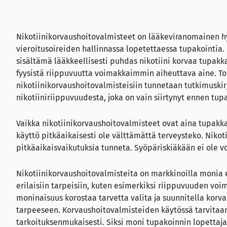
Nikotiinikorvaushoitovalmisteet on lääkeviranomainen hy
vieroitusoireiden hallinnassa lopetettaessa tupakointia
sisältämä lääkkeellisesti puhdas nikotiini korvaa tupakka
fyysistä riippuvuutta voimakkaimmin aiheuttava aine. To
nikotiinikorvaushoitovalmisteisiin tunnetaan tutkimuskirj
nikotiiniriippuvuudesta, joka on vain siirtynyt ennen tu
Vaikka nikotiinikorvaushoitovalmisteet ovat aina tupakka
käyttö pitkäaikaisesti ole välttämättä terveysteko. Nikoti
pitkäaikaisvaikutuksia tunneta. Syöpäriskiäkään ei ole vo
Nikotiinikorvaushoitovalmisteita on markkinoilla monia e
erilaisiin tarpeisiin, kuten esimerkiksi riippuvuuden v
moninaisuus korostaa tarvetta valita ja suunnitella korva
tarpeeseen. Korvaushoitovalmisteiden käytössä tarvitaan
tarkoituksenmukaisesti. Siksi moni tupakoinnin lopettaj