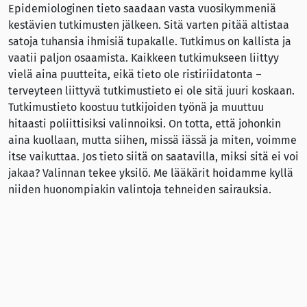
Epidemiologinen tieto saadaan vasta vuosikymmeniä
kestävien tutkimusten jälkeen. Sitä varten pitää altistaa
satoja tuhansia ihmisiä tupakalle. Tutkimus on kallista ja
vaatii paljon osaamista. Kaikkeen tutkimukseen liittyy
vielä aina puutteita, eikä tieto ole ristiriidatonta –
terveyteen liittyvä tutkimustieto ei ole sitä juuri koskaan.
Tutkimustieto koostuu tutkijoiden työnä ja muuttuu
hitaasti poliittisiksi valinnoiksi. On totta, että johonkin
aina kuollaan, mutta siihen, missä iässä ja miten, voimme
itse vaikuttaa. Jos tieto siitä on saatavilla, miksi sitä ei voi
jakaa? Valinnan tekee yksilö. Me lääkärit hoidamme kyllä
niiden huonompiakin valintoja tehneiden sairauksia.
Lääkärinä joutuu katsomaan kuolemaa ja sairautta
silmiin
, jolloin tilastot saavat kasvot. Riskin väheneminen
puoleen voi tarkoittaa sitä, että kuolema korjaa aiemman
kymmenen sijasta viisi ihmistä. Ihmisen elimistö on
monimutkainen ja hieno kokonaisuus. Se ansaitsee tulla
kohdelluksi kunnioituksella. Jos aineesta on ihmisen