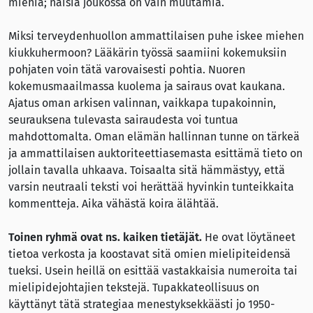
miehiä; naisia joukossa on vain muutamia.
Miksi terveydenhuollon ammattilaisen puhe iskee miehen
kiukkuhermoon? Lääkärin työssä saamiini kokemuksiin
pohjaten voin tätä varovaisesti pohtia. Nuoren
kokemusmaailmassa kuolema ja sairaus ovat kaukana.
Ajatus oman arkisen valinnan, vaikkapa tupakoinnin,
seurauksena tulevasta sairaudesta voi tuntua
mahdottomalta. Oman elämän hallinnan tunne on tärkeä
ja ammattilaisen auktoriteettiasemasta esittämä tieto on
jollain tavalla uhkaava. Toisaalta sitä hämmästyy, että
varsin neutraali teksti voi herättää hyvinkin tunteikkaita
kommentteja. Aika vähästä koira älähtää.
Toinen ryhmä ovat ns. kaiken tietäjät.
He ovat löytäneet
tietoa verkosta ja koostavat sitä omien mielipiteidensä
tueksi. Usein heillä on esittää vastakkaisia numeroita tai
mielipidejohtajien tekstejä. Tupakkateollisuus on
käyttänyt tätä strategiaa menestyksekkäästi jo 1950-