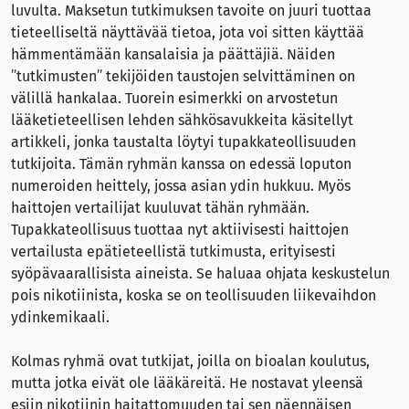
luvulta. Maksetun tutkimuksen tavoite on juuri tuottaa
tieteelliseltä näyttävää tietoa, jota voi sitten käyttää
hämmentämään kansalaisia ja päättäjiä. Näiden
”tutkimusten” tekijöiden taustojen selvittäminen on
välillä hankalaa. Tuorein esimerkki on arvostetun
lääketieteellisen lehden sähkösavukkeita käsitellyt
artikkeli, jonka taustalta löytyi tupakkateollisuuden
tutkijoita. Tämän ryhmän kanssa on edessä loputon
numeroiden heittely, jossa asian ydin hukkuu. Myös
haittojen vertailijat kuuluvat tähän ryhmään.
Tupakkateollisuus tuottaa nyt aktiivisesti haittojen
vertailusta epätieteellistä tutkimusta, erityisesti
syöpävaarallisista aineista. Se haluaa ohjata keskustelun
pois nikotiinista, koska se on teollisuuden liikevaihdon
ydinkemikaali.
Kolmas ryhmä ovat tutkijat, joilla on bioalan koulutus,
mutta jotka eivät ole lääkäreitä. He nostavat yleensä
esiin nikotiinin haitattomuuden tai sen näennäisen