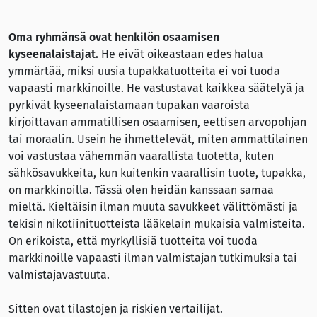
Oma ryhmänsä ovat henkilön osaamisen
kyseenalaistajat.
He eivät oikeastaan edes halua
ymmärtää, miksi uusia tupakkatuotteita ei voi tuoda
vapaasti markkinoille. He vastustavat kaikkea säätelyä ja
pyrkivät kyseenalaistamaan tupakan vaaroista
kirjoittavan ammatillisen osaamisen, eettisen arvopohjan
tai moraalin. Usein he ihmettelevät, miten ammattilainen
voi vastustaa vähemmän vaarallista tuotetta, kuten
sähkösavukkeita, kun kuitenkin vaarallisin tuote, tupakka,
on markkinoilla. Tässä olen heidän kanssaan samaa
mieltä. Kieltäisin ilman muuta savukkeet välittömästi ja
tekisin nikotiinituotteista lääkelain mukaisia valmisteita.
On erikoista, että myrkyllisiä tuotteita voi tuoda
markkinoille vapaasti ilman valmistajan tutkimuksia tai
valmistajavastuuta.
Sitten ovat tilastojen ja riskien vertailijat.