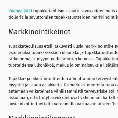
Vuonna 2021
tupakkateollisuus käytti savukkeiden markkin
dollaria ja savuttomien tupakkatuotteiden markkinointiin
Markkinointikeinot
Tupakkateollisuus etsii jatkuvasti uusia markkinointikei
esimerkiksi tupakka-askien ulkonäkö ja tupakkatuotteide
tärkeämmäksi myynninedistämisen keinoksi. Tupakkateo
tuotteidensa ulkonäköä, makua ja ominaisuuksia lisätäk
Tupakka- ja nikotiinituotteiden aiheuttamien terveyshai
myyntiä ja saada asiakkaita. Esimerkiksi mentolia tupakka
antamaan vaikutelmaa vähäisemmistä terveysriskeistä. 
uskomaan, että tietyt savukkeet ovat vähemmän haitallis
uusia nikotiinituotteita vetoamalla vastaavanlaiseen ”h