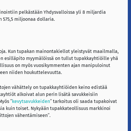
ointiin pelkästään Yhdysvalloissa yli 8 miljardia
 575,5 miljoonaa dollaria.
noja. Kun tupakan mainontakiellot yleistyvät maailmalla,
n esilläpito myymälöissä on tullut tupakkayhtiöille yhä
llisuus on myös vuosikymmenten ajan manipuloinut
seen niiden houkuttelevuutta.
ttojen vähättely on tupakkayhtiöiden keino edistää
yhtiöt alkoivat alun perin lisätä savukkeisiin
Myös ”
kevytsavukkeiden
” tarkoitus oli saada tupakoivat
ia kuin toiset. Nykyään tupakkateollisuus markkinoi
aittojen vähentämiseen”.