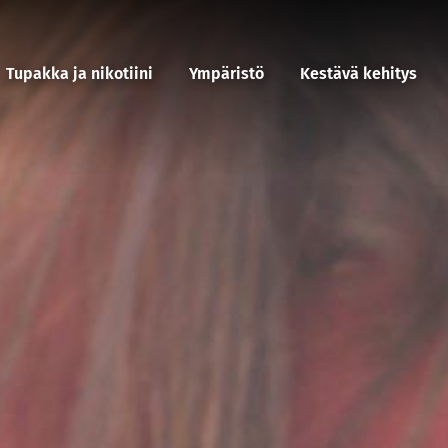
Tupakka ja nikotiini
Ympäristö
Kestävä kehitys