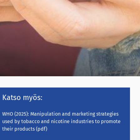
Katso myös:
WHO (2025):
Manipulation and marketing strategies
used by tobacco and nicotine industries to promote
their products
(pdf)