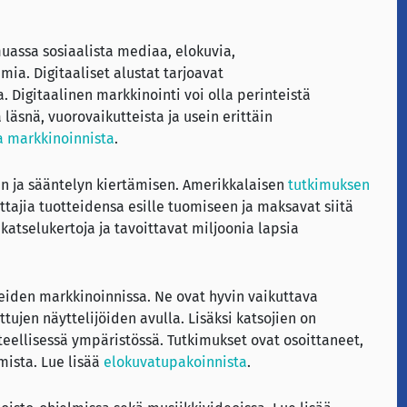
assa sosiaalista mediaa, elokuvia,
mia. Digitaaliset alustat tarjoavat
 Digitaalinen markkinointi voi olla perinteistä
läsnä, vuorovaikutteista ja usein erittäin
a markkinoinnista
.
n ja sääntelyn kiertämisen. Amerikkalaisen
tutkimuksen
ajia tuotteidensa esille tuomiseen ja maksavat siitä
katselukertoja ja tavoittavat miljoonia lapsia
iden markkinoinnissa. Ne ovat hyvin vaikuttava
ujen näyttelijöiden avulla. Lisäksi katsojien on
eellisessä ympäristössä. Tutkimukset ovat osoittaneet,
mista. Lue lisää
elokuvatupakoinnista
.