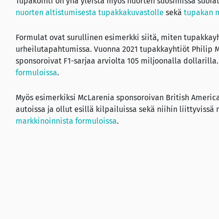
Tupakointi on yhä yleistä myös nuorten suosimissa suorat
nuorten altistumisesta tupakkakuvastolle
sekä
tupakan n
Formulat ovat surullinen esimerkki siitä, miten tupakka
urheilutapahtumissa. Vuonna 2021 tupakkayhtiöt Philip M
sponsoroivat F1-sarjaa arviolta 105 miljoonalla dollarilla
formuloissa
.
Myös esimerkiksi McLarenia sponsoroivan British Americ
autoissa ja ollut esillä kilpailuissa sekä niihin liittyvis
markkinoinnista formuloissa
.
Kohderyhmät
Perinteisesti tupakkateollisuus on markkinoinut savukk
maskuliinisuuteen, seikkailuun ja voimakkuuteen. Sittem
myös naisiin ja tyttöihin, kun miesten tupakointi oli jo laa