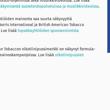
oisto-ohjelmissa sekä musiikkivideoissa. Lue lisää
äkymisestä suoratoistopalveluissa ja musiikkivideoissa
.
yhtiöiden mainonta saa suurta näkyvyyttä
orris International ja British American Tobacco
. Lue lisää
tupakkayhtiöiden sponsoroinnista
an Tobaccon nikotiinipussimerkki on näkynyt formula-
sä mainoskampanjoissa. Lue lisää
nikotiinipussien
eita miehille vetoamalla muun muassa
min tupakkayhtiöt alkoivat kohdistaa markkinointia
jalle levinnyt.