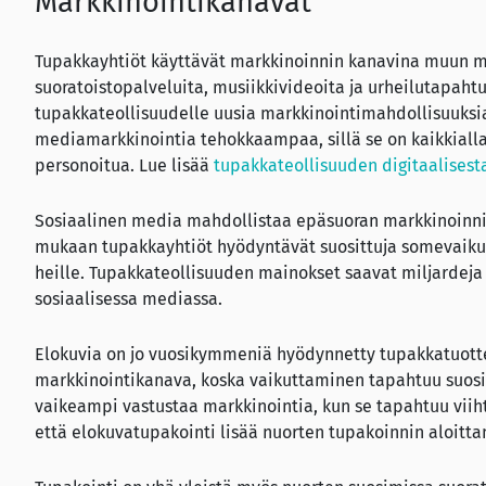
Markkinointikanavat
Tupakkayhtiöt käyttävät markkinoinnin kanavina muun mu
suoratoistopalveluita, musiikkivideoita ja urheilutapahtu
tupakkateollisuudelle uusia markkinointimahdollisuuksia.
mediamarkkinointia tehokkaampaa, sillä se on kaikkialla 
personoitua. Lue lisää
tupakkateollisuuden digitaalisest
Sosiaalinen media mahdollistaa epäsuoran markkinoinni
mukaan tupakkayhtiöt hyödyntävät suosittuja somevaikutt
heille. Tupakkateollisuuden mainokset saavat miljardeja 
sosiaalisessa mediassa.
Elokuvia on jo vuosikymmeniä hyödynnetty tupakkatuotte
markkinointikanava, koska vaikuttaminen tapahtuu suositt
vaikeampi vastustaa markkinointia, kun se tapahtuu viiht
että elokuvatupakointi lisää nuorten tupakoinnin aloitta