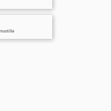
mustille
a hengitysteille