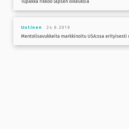
Tupakka rikkoo lapsen oikeuksia
Uutinen
24.6.2019
Mentolisavukkeita markkinoitu USA:ssa erityisesti 
Uutinen
17.6.2019
Sähkösavukkeen nikotiinipitoisesta höyrystä haitta
Uutinen
10.6.2019
Väkevien alkoholijuomien tuonti lisääntyi