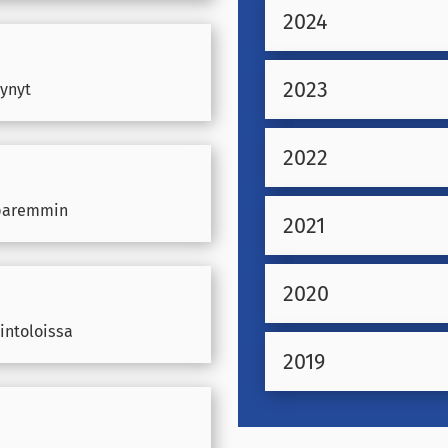
2024
2023
tynyt
2022
 paremmin
2021
2020
vintoloissa
2019