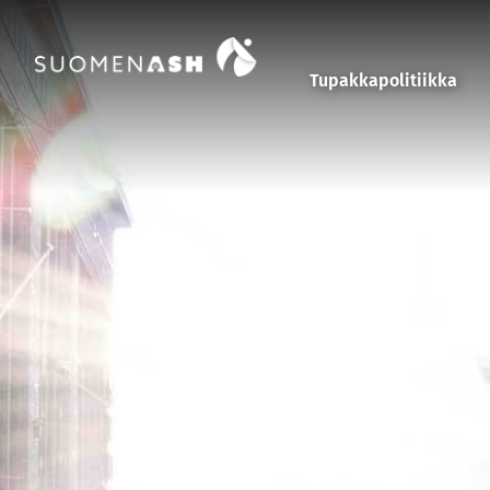
Siirry sisältöön
Tupakkapolitiikka