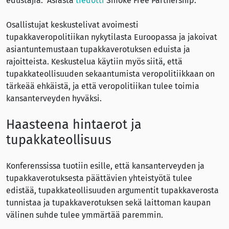
edustajia. Asiasta
tiedotti
Smoke Free Partnership.
Osallistujat keskustelivat avoimesti
tupakkaveropolitiikan nykytilasta Euroopassa ja jakoivat
asiantuntemustaan tupakkaverotuksen eduista ja
rajoitteista. Keskustelua käytiin myös siitä, että
tupakkateollisuuden sekaantumista veropolitiikkaan on
tärkeää ehkäistä, ja että veropolitiikan tulee toimia
kansanterveyden hyväksi.
Haasteena hintaerot ja
tupakkateollisuus
Konferenssissa tuotiin esille, että kansanterveyden ja
tupakkaverotuksesta päättävien yhteistyötä tulee
edistää, tupakkateollisuuden argumentit tupakkaverosta
tunnistaa ja tupakkaverotuksen sekä laittoman kaupan
välinen suhde tulee ymmärtää paremmin.