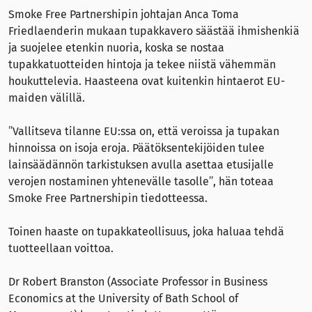
Smoke Free Partnershipin johtajan Anca Toma
Friedlaenderin mukaan tupakkavero säästää ihmishenkiä
ja suojelee etenkin nuoria, koska se nostaa
tupakkatuotteiden hintoja ja tekee niistä vähemmän
houkuttelevia. Haasteena ovat kuitenkin hintaerot EU-
maiden välillä.
”Vallitseva tilanne EU:ssa on, että veroissa ja tupakan
hinnoissa on isoja eroja. Päätöksentekijöiden tulee
lainsäädännön tarkistuksen avulla asettaa etusijalle
verojen nostaminen yhtenevälle tasolle”, hän toteaa
Smoke Free Partnershipin tiedotteessa.
Toinen haaste on tupakkateollisuus, joka haluaa tehdä
tuotteellaan voittoa.
Dr Robert Branston (Associate Professor in Business
Economics at the University of Bath School of