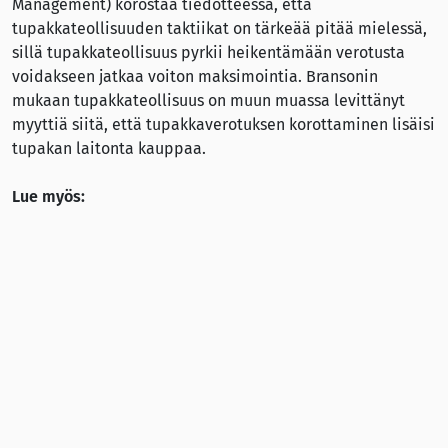
Management) korostaa tiedotteessa, että
tupakkateollisuuden taktiikat on tärkeää pitää mielessä,
sillä tupakkateollisuus pyrkii heikentämään verotusta
voidakseen jatkaa voiton maksimointia. Bransonin
mukaan tupakkateollisuus on muun muassa levittänyt
myyttiä siitä, että tupakkaverotuksen korottaminen lisäisi
tupakan laitonta kauppaa.
Lue myös:
Smoke Free Partnership Position Paper:
Tobacco
Taxation for a Healthier Europe
Smoke Free Partnership
Mythbuster on Tobacco
Taxation
Smoke Free Partnership
Video on Tobacco Taxation
Lähde
Smoke Free Partnership (15.11.2019):
SFP Conference
highlights the importance of tobacco taxation for a