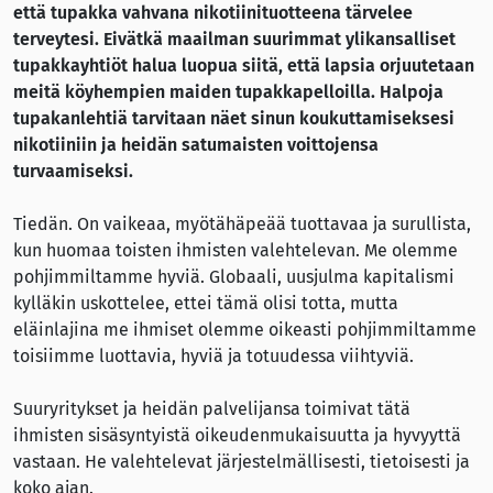
että tupakka vahvana nikotiinituotteena tärvelee
terveytesi. Eivätkä maailman suurimmat ylikansalliset
tupakkayhtiöt halua luopua siitä, että lapsia orjuutetaan
meitä köyhempien maiden tupakkapelloilla. Halpoja
tupakanlehtiä tarvitaan näet sinun koukuttamiseksesi
nikotiiniin ja heidän satumaisten voittojensa
turvaamiseksi.
Tiedän. On vaikeaa, myötähäpeää tuottavaa ja surullista,
kun huomaa toisten ihmisten valehtelevan. Me olemme
pohjimmiltamme hyviä. Globaali, uusjulma kapitalismi
kylläkin uskottelee, ettei tämä olisi totta, mutta
eläinlajina me ihmiset olemme oikeasti pohjimmiltamme
toisiimme luottavia, hyviä ja totuudessa viihtyviä.
Suuryritykset ja heidän palvelijansa toimivat tätä
ihmisten sisäsyntyistä oikeudenmukaisuutta ja hyvyyttä
vastaan. He valehtelevat järjestelmällisesti, tietoisesti ja
koko ajan.