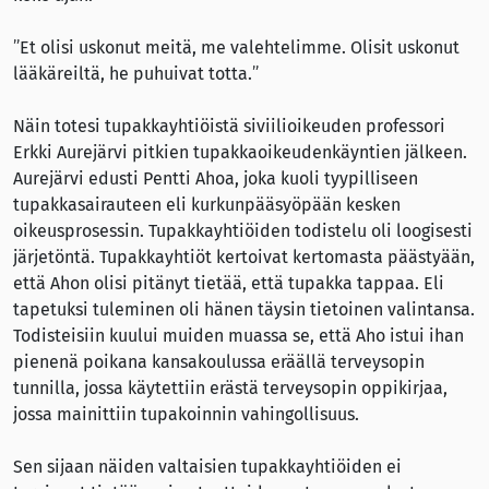
”Et olisi uskonut meitä, me valehtelimme. Olisit uskonut
lääkäreiltä, he puhuivat totta.”
Näin totesi tupakkayhtiöistä siviilioikeuden professori
Erkki Aurejärvi pitkien tupakkaoikeudenkäyntien jälkeen.
Aurejärvi edusti Pentti Ahoa, joka kuoli tyypilliseen
tupakkasairauteen eli kurkunpääsyöpään kesken
oikeusprosessin. Tupakkayhtiöiden todistelu oli loogisesti
järjetöntä. Tupakkayhtiöt kertoivat kertomasta päästyään,
että Ahon olisi pitänyt tietää, että tupakka tappaa. Eli
tapetuksi tuleminen oli hänen täysin tietoinen valintansa.
Todisteisiin kuului muiden muassa se, että Aho istui ihan
pienenä poikana kansakoulussa eräällä terveysopin
tunnilla, jossa käytettiin erästä terveysopin oppikirjaa,
jossa mainittiin tupakoinnin vahingollisuus.
Sen sijaan näiden valtaisien tupakkayhtiöiden ei