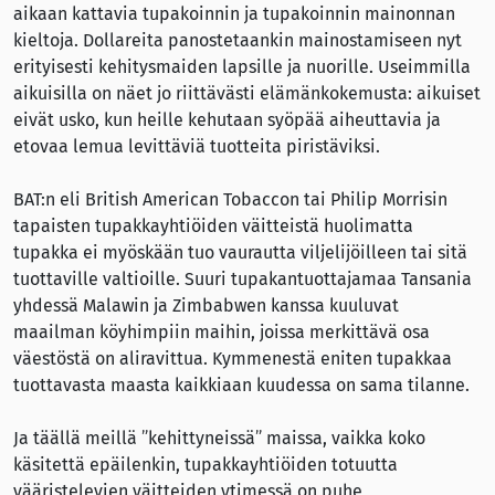
aikaan kattavia tupakoinnin ja tupakoinnin mainonnan
kieltoja. Dollareita panostetaankin mainostamiseen nyt
erityisesti kehitysmaiden lapsille ja nuorille. Useimmilla
aikuisilla on näet jo riittävästi elämänkokemusta: aikuiset
eivät usko, kun heille kehutaan syöpää aiheuttavia ja
etovaa lemua levittäviä tuotteita piristäviksi.
BAT:n eli British American Tobaccon tai Philip Morrisin
tapaisten tupakkayhtiöiden väitteistä huolimatta
tupakka ei myöskään tuo vaurautta viljelijöilleen tai sitä
tuottaville valtioille. Suuri tupakantuottajamaa Tansania
yhdessä Malawin ja Zimbabwen kanssa kuuluvat
maailman köyhimpiin maihin, joissa merkittävä osa
väestöstä on aliravittua. Kymmenestä eniten tupakkaa
tuottavasta maasta kaikkiaan kuudessa on sama tilanne.
Ja täällä meillä ”kehittyneissä” maissa, vaikka koko
käsitettä epäilenkin, tupakkayhtiöiden totuutta
vääristelevien väitteiden ytimessä on puhe