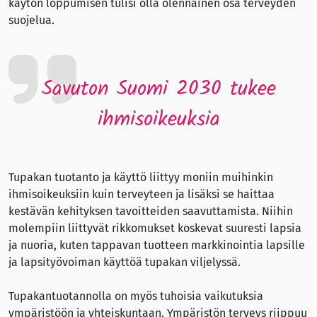
käytön loppumisen tulisi olla olennainen osa terveyden
suojelua.
Savuton Suomi 2030 tukee
ihmisoikeuksia
Tupakan tuotanto ja käyttö liittyy moniin muihinkin
ihmisoikeuksiin kuin terveyteen ja lisäksi se haittaa
kestävän kehityksen tavoitteiden saavuttamista. Niihin
molempiin liittyvät rikkomukset koskevat suuresti lapsia
ja nuoria, kuten tappavan tuotteen markkinointia lapsille
ja lapsityövoiman käyttöä tupakan viljelyssä.
Tupakantuotannolla on myös tuhoisia vaikutuksia
ympäristöön ja yhteiskuntaan. Ympäristön terveys riippuu