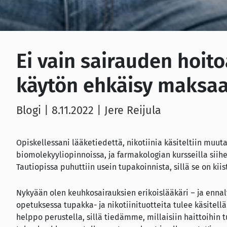
Ei vain sairauden hoito
käytön ehkäisy maksaa 
Blogi |
8.11.2022
| Jere Reijula
Opiskellessani lääketiedettä, nikotiinia käsiteltiin muuta
biomolekyyliopinnoissa, ja farmakologian kursseilla sii
Tautiopissa puhuttiin usein tupakoinnista, sillä se on kiis
Nykyään olen keuhkosairauksien erikoislääkäri – ja enna
opetuksessa tupakka- ja nikotiinituotteita tulee käsitel
helppo perustella, sillä tiedämme, millaisiin haittoihin t