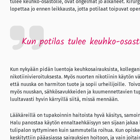
tulee keuhko-osastolle, ovat ongelmat jo alkaneet. Kirurg
lopettaa jo ennen leikkausta, jotta potilaat toipuvat op
Kun potilas tulee keuhko-osast
Kun nykyään pidän luentoja keuhkosairauksista, kollegan
nikotiinivieroituksesta. Myös nuorten nikotiinin käytön v
että nuuska on harmiton tuote ja sopii urheilijoille. Toi
myös nuuskan, sähkösavukkeiden ja kuumennettavien tupa
luultavasti hyvin kärryillä siitä, missä mennään.
Lääkäreillä on tupakoinnin haitoista hyvä käsitys, samoin
Halu panostaa käytön ennaltaehkäisyyn sen sijaan jakaa l
tulipalon syttyminen kuin sammutella roihua. Kun opiske
keskityttiin pääasiassa sairauksien hoitoon, ja vain joitai