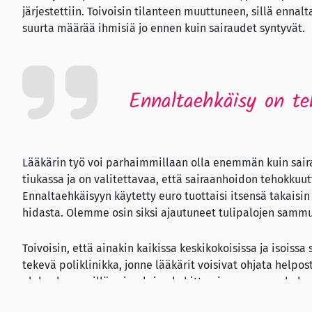
järjestettiin. Toivoisin tilanteen muuttuneen, sillä ennal
suurta määrää ihmisiä jo ennen kuin sairaudet syntyvät.
Ennaltaehkäisy on te
Lääkärin työ voi parhaimmillaan olla enemmän kuin sairau
tiukassa ja on valitettavaa, että sairaanhoidon tehokkuu
Ennaltaehkäisyyn käytetty euro tuottaisi itsensä takais
hidasta. Olemme osin siksi ajautuneet tulipalojen sammu
Toivoisin, että ainakin kaikissa keskikokoisissa ja isoissa
tekevä poliklinikka, jonne lääkärit voisivat ohjata helpo
alakoulussa, sillä sairauksien kehittymiseen menee hel