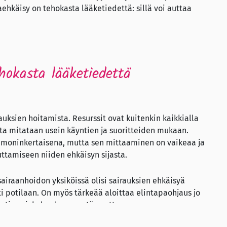
taehkäisy on tehokasta lääketiedettä: sillä voi auttaa
hokasta lääketiedettä
ksien hoitamista. Resurssit ovat kuitenkin kaikkialla
tta mitataan usein käyntien ja suoritteiden mukaan.
in moninkertaisena, mutta sen mittaaminen on vaikeaa ja
ttamiseen niiden ehkäisyn sijasta.
 sairaanhoidon yksiköissä olisi sairauksien ehkäisyä
sti potilaan. On myös tärkeää aloittaa elintapaohjaus jo
posti pari−kolmekymmentä vuotta.