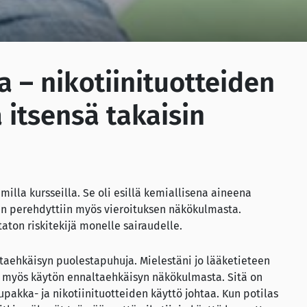
a – nikotiinituotteiden
itsensä takaisin
milla kursseilla. Se oli esillä kemiallisena aineena
hen perehdyttiin myös vieroituksen näkökulmasta.
taton riskitekijä monelle sairaudelle.
ltaehkäisyn puolestapuhuja. Mielestäni jo lääketieteen
lä myös käytön ennaltaehkäisyn näkökulmasta. Sitä on
upakka- ja nikotiinituotteiden käyttö johtaa. Kun potilas