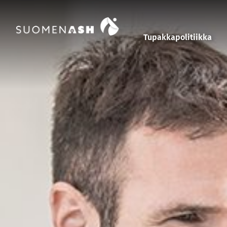
Siirry sisältöön
Tupakkapolitiikka