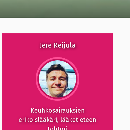
Jere Reijula
Keuhkosairauksien
erikoislääkäri, lääketieteen
tohtori