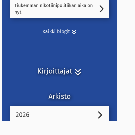
Tiukemman nikotiinipolitiikan aika on
nyt!
Kaikki blogit
Kirjoittajat
Arkisto
2026