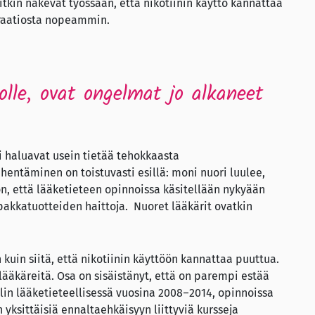
itkin näkevät työssään, että nikotiinin käyttö kannattaa
eraatiosta nopeammin.
olle, ovat ongelmat jo alkaneet
i haluavat usein tietää tehokkaasta
ähentäminen on toistuvasti esillä: moni nuori luulee,
von, että lääketieteen opinnoissa käsitellään nykyään
kkatuotteiden haittoja. Nuoret lääkärit ovatkin
 kuin siitä, että nikotiinin käyttöön kannattaa puuttua.
ääkäreitä. Osa on sisäistänyt, että on parempi estää
lin lääketieteellisessä vuosina 2008–2014, opinnoissa
n yksittäisiä ennaltaehkäisyyn liittyviä kursseja