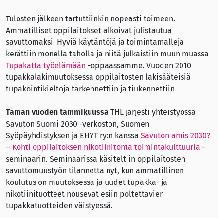
Tulosten jälkeen tartuttiinkin nopeasti toimeen.
Ammatilliset oppilaitokset alkoivat julistautua
savuttomaksi. Hyviä käytäntöjä ja toimintamalleja
kerättiin monella taholla ja niitä julkaistiin muun muassa
Tupakatta työelämään
-oppaassamme. Vuoden 2010
tupakkalakimuutoksessa oppilaitosten lakisääteisiä
tupakointikieltoja tarkennettiin ja tiukennettiin.
Tämän vuoden tammikuussa
THL järjesti yhteistyössä
Savuton Suomi 2030 -verkoston, Suomen
Syöpäyhdistyksen ja EHYT ry:n kanssa
Savuton amis 2030?
– Kohti oppilaitoksen nikotiinitonta toimintakulttuuria
-
seminaarin. Seminaarissa käsiteltiin oppilaitosten
savuttomuustyön tilannetta nyt, kun ammatillinen
koulutus on muutoksessa ja uudet tupakka- ja
nikotiinituotteet nousevat esiin poltettavien
tupakkatuotteiden väistyessä.