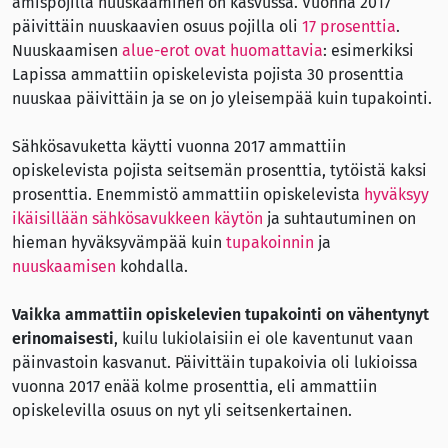
amispojilla nuuskaaminen on kasvussa. Vuonna 2017
päivittäin nuuskaavien osuus pojilla oli
17 prosenttia
.
Nuuskaamisen
alue-erot ovat huomattavia
: esimerkiksi
Lapissa ammattiin opiskelevista pojista 30 prosenttia
nuuskaa päivittäin ja se on jo yleisempää kuin tupakointi.
Sähkösavuketta käytti vuonna 2017 ammattiin
opiskelevista pojista seitsemän prosenttia, tytöistä kaksi
prosenttia. Enemmistö ammattiin opiskelevista
hyväksyy
ikäisillään sähkösavukkeen käytön
ja suhtautuminen on
hieman hyväksyvämpää kuin
tupakoinnin
ja
nuuskaamisen
kohdalla.
Vaikka ammattiin opiskelevien tupakointi on vähentynyt
erinomaisesti
, kuilu lukiolaisiin ei ole kaventunut vaan
päinvastoin kasvanut. Päivittäin tupakoivia oli lukioissa
vuonna 2017 enää kolme prosenttia, eli ammattiin
opiskelevilla osuus on nyt yli seitsenkertainen.