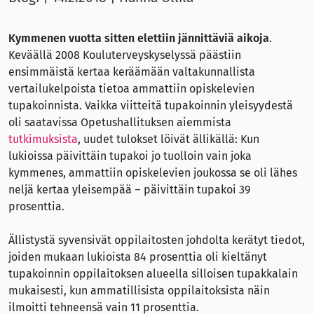
Kymmenen vuotta sitten elettiin jännittäviä aikoja
.
Keväällä 2008 Kouluterveyskyselyssä päästiin
ensimmäistä kertaa keräämään valtakunnallista
vertailukelpoista tietoa ammattiin opiskelevien
tupakoinnista. Vaikka viitteitä tupakoinnin yleisyydestä
oli saatavissa Opetushallituksen aiemmista
tutkimuksista
, uudet tulokset löivät ällikällä: Kun
lukioissa päivittäin tupakoi jo tuolloin vain joka
kymmenes, ammattiin opiskelevien joukossa se oli lähes
neljä kertaa yleisempää – päivittäin tupakoi 39
prosenttia.
Ällistystä syvensivät oppilaitosten johdolta kerätyt tiedot,
joiden mukaan lukioista 84 prosenttia oli kieltänyt
tupakoinnin oppilaitoksen alueella silloisen tupakkalain
mukaisesti, kun ammatillisista oppilaitoksista näin
ilmoitti tehneensä vain 11 prosenttia.