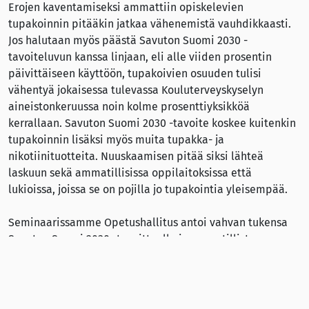
Erojen kaventamiseksi ammattiin opiskelevien
tupakoinnin pitääkin jatkaa vähenemistä vauhdikkaasti.
Jos halutaan myös päästä Savuton Suomi 2030 -
tavoiteluvun kanssa linjaan, eli alle viiden prosentin
päivittäiseen käyttöön, tupakoivien osuuden tulisi
vähentyä jokaisessa tulevassa Kouluterveyskyselyn
aineistonkeruussa noin kolme prosenttiyksikköä
kerrallaan. Savuton Suomi 2030 -tavoite koskee kuitenkin
tupakoinnin lisäksi myös muita tupakka- ja
nikotiinituotteita. Nuuskaamisen pitää siksi lähteä
laskuun sekä ammatillisissa oppilaitoksissa että
lukioissa, joissa se on pojilla jo tupakointia yleisempää.
Seminaarissamme Opetushallitus antoi vahvan tukensa
Savuton Suomi 2030 -tavoitteelle ja ammatillisten
oppilaitosten nikotiinittoman toimintakulttuurin
kehittämiselle. Lisäksi se haastoi kaikki oppilaitokset
mukaan yhteiseen työhön. Tartutaan haasteeseen ja
jatketaan hyvää työtä yhdessä!