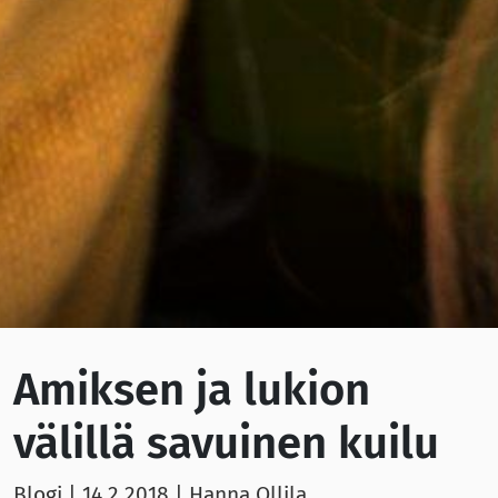
Amiksen ja lukion
välillä savuinen kuilu
Blogi |
14.2.2018
| Hanna Ollila