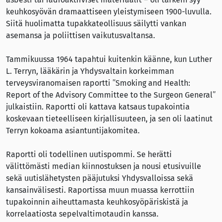
keuhkosyövän dramaattiseen yleistymiseen 1900-luvulla.
Siitä huolimatta tupakkateollisuus säilytti vankan
asemansa ja poliittisen vaikutusvaltansa.
Tammikuussa 1964 tapahtui kuitenkin käänne, kun Luther
L. Terryn, lääkärin ja Yhdysvaltain korkeimman
terveysviranomaisen raportti ”Smoking and Health:
Report of the Advisory Committee to the Surgeon General”
julkaistiin. Raportti oli kattava katsaus tupakointia
koskevaan tieteelliseen kirjallisuuteen, ja sen oli laatinut
Terryn kokoama asiantuntijakomitea.
Raportti oli todellinen uutispommi. Se herätti
välittömästi median kiinnostuksen ja nousi etusivuille
sekä uutislähetysten pääjutuksi Yhdysvalloissa sekä
kansainvälisesti. Raportissa muun muassa kerrottiin
tupakoinnin aiheuttamasta keuhkosyöpäriskistä ja
korrelaatiosta sepelvaltimotaudin kanssa.