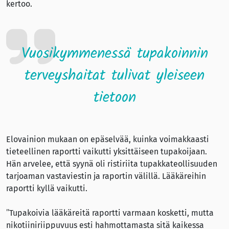
kertoo.
Vuosikymmenessä tupakoinnin
terveyshaitat tulivat yleiseen
tietoon
Elovainion mukaan on epäselvää, kuinka voimakkaasti
tieteellinen raportti vaikutti yksittäiseen tupakoijaan.
Hän arvelee, että syynä oli ristiriita tupakkateollisuuden
tarjoaman vastaviestin ja raportin välillä. Lääkäreihin
raportti kyllä vaikutti.
”Tupakoivia lääkäreitä raportti varmaan kosketti, mutta
nikotiiniriippuvuus esti hahmottamasta sitä kaikessa