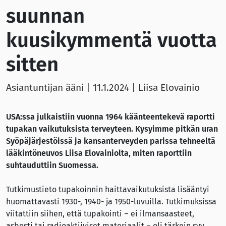
suunnan
kuusikymmentä vuotta
sitten
Asiantuntijan ääni |
11.1.2024
| Liisa Elovainio
USA:ssa julkaistiin vuonna 1964 käänteentekevä raportti
tupakan vaikutuksista terveyteen. Kysyimme pitkän uran
Syöpäjärjestöissä ja kansanterveyden parissa tehneeltä
lääkintöneuvos Liisa Elovainiolta, miten raporttiin
suhtauduttiin Suomessa.
Tutkimustieto tupakoinnin haittavaikutuksista lisääntyi
huomattavasti 1930-, 1940- ja 1950-luvuilla. Tutkimuksissa
viitattiin siihen, että tupakointi – ei ilmansaasteet,
asbesti tai radioaktiiviset materiaalit – oli tärkein syy