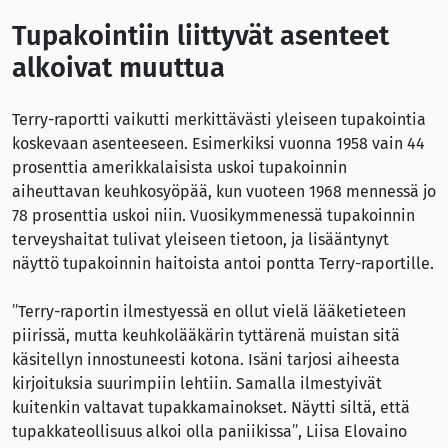
Tupakointiin liittyvät asenteet
alkoivat muuttua
Terry-raportti vaikutti merkittävästi yleiseen tupakointia
koskevaan asenteeseen. Esimerkiksi vuonna 1958 vain 44
prosenttia amerikkalaisista uskoi tupakoinnin
aiheuttavan keuhkosyöpää, kun vuoteen 1968 mennessä jo
78 prosenttia uskoi niin. Vuosikymmenessä tupakoinnin
terveyshaitat tulivat yleiseen tietoon, ja lisääntynyt
näyttö tupakoinnin haitoista antoi pontta Terry-raportille.
”Terry-raportin ilmestyessä en ollut vielä lääketieteen
piirissä, mutta keuhkolääkärin tyttärenä muistan sitä
käsitellyn innostuneesti kotona. Isäni tarjosi aiheesta
kirjoituksia suurimpiin lehtiin. Samalla ilmestyivät
kuitenkin valtavat tupakkamainokset. Näytti siltä, että
tupakkateollisuus alkoi olla paniikissa”, Liisa Elovaino