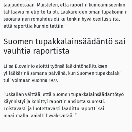
laajuudessaan. Muistelen, että raportin kumoamiseenkin
tähtääviä mielipiteitä oli. Lääkäreiden oman tupakoinnin
suoranainen romahdus oli kuitenkin hyvä osoitus siitä,
että raporttia kunnioitettiin.”
Suomen tupakkalainsäädäntö sai
vauhtia raportista
Liisa Elovainio aloitti työnsä lääkintöhallituksen
ylilääkärinä samana päivänä, kun Suomen tupakkalaki
tuli voimaan vuonna 1977.
”Uskallan väittää, että Suomen tupakkalainsäädäntötyö
käynnistyi ja kehittyi raportin ansiosta suuresti.
Loistavasti ja luotettavasti laadittu raportti sai
maailmalla laajalti hyväksyntää. ”
Elovainion mukaan tupakkateollisuuskin reagoi