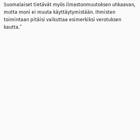
Suomalaiset tietävät myös ilmastonmuutoksen uhkaavan,
mutta moni ei muuta käyttäytymistään. Ihmisten
toimintaan pitäisi vaikuttaa esimerkiksi verotuksen
kautta.”
Stranius uskoo, että Suomessa ollaan jo lähellä sellaista
yhteiskunnallista ilmapiiriä, jossa tupakan myynnin voisi
kieltää kokonaan.
”Mielestäni Suomi voisi ottaa tiukkaa etunojaa ja olla
ensimmäinen länsimainen hyvinvointiyhteiskunta, jossa
tupakan myynti on kielletty.”
Nuorilla on vaikutusvaltaa
Stranius uskoo, että myös nuoret ovat avainasemassa
savuttomuuden saavuttamisessa.