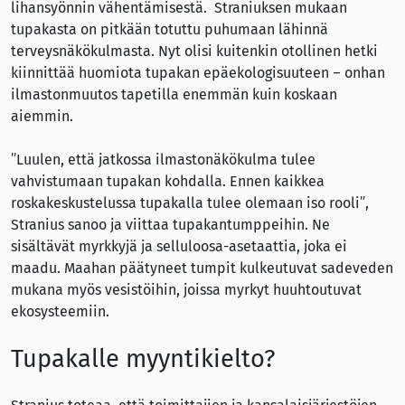
lihansyönnin vähentämisestä. Straniuksen mukaan
tupakasta on pitkään totuttu puhumaan lähinnä
terveysnäkökulmasta. Nyt olisi kuitenkin otollinen hetki
kiinnittää huomiota tupakan epäekologisuuteen – onhan
ilmastonmuutos tapetilla enemmän kuin koskaan
aiemmin.
”Luulen, että jatkossa ilmastonäkökulma tulee
vahvistumaan tupakan kohdalla. Ennen kaikkea
roskakeskustelussa tupakalla tulee olemaan iso rooli”,
Stranius sanoo ja viittaa tupakantumppeihin. Ne
sisältävät myrkkyjä ja selluloosa-asetaattia, joka ei
maadu. Maahan päätyneet tumpit kulkeutuvat sadeveden
mukana myös vesistöihin, joissa myrkyt huuhtoutuvat
ekosysteemiin.
Tupakalle myyntikielto?