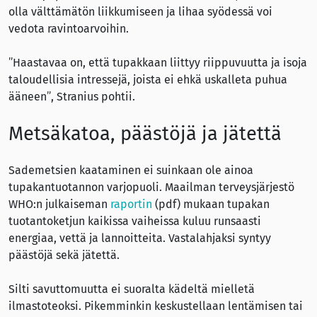
olla välttämätön liikkumiseen ja lihaa syödessä voi
vedota ravintoarvoihin.
”Haastavaa on, että tupakkaan liittyy riippuvuutta ja isoja
taloudellisia intressejä, joista ei ehkä uskalleta puhua
ääneen”, Stranius pohtii.
Metsäkatoa, päästöjä ja jätettä
Sademetsien kaataminen ei suinkaan ole ainoa
tupakantuotannon varjopuoli. Maailman terveysjärjestö
WHO:n julkaiseman
raportin
(pdf) mukaan tupakan
tuotantoketjun kaikissa vaiheissa kuluu runsaasti
energiaa, vettä ja lannoitteita. Vastalahjaksi syntyy
päästöjä sekä jätettä.
Silti savuttomuutta ei suoralta kädeltä mielletä
ilmastoteoksi. Pikemminkin keskustellaan lentämisen tai