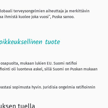
globaali terveysongelmien aiheuttaja ja merkittävin
a ihmistä kuolee joka vuosi”, Puska sanoo.
ikkeuksellinen tuote
 osapuolta, mukaan lukien EU. Suomi ratifioi
iointi oli luonteva askel, sillä Suomi on Puskan mukaan
vastasi sopimusta hyvin. Juridisia ongelmia ratifioinnin
uksen tuella