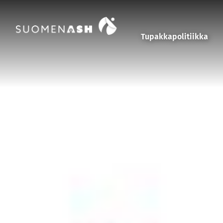
Siirry sisältöön
Tupakkapolitiikka