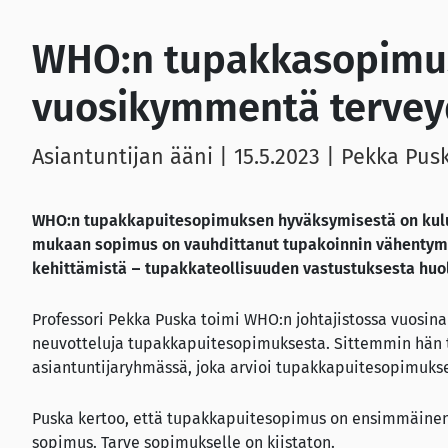
WHO:n tupakkasopimus
vuosikymmentä tervey
Asiantuntijan ääni |
15.5.2023
| Pekka Pus
WHO:n tupakkapuitesopimuksen hyväksymisestä on kulu
mukaan sopimus on vauhdittanut tupakoinnin vähentymi
kehittämistä – tupakkateollisuuden vastustuksesta huo
Professori Pekka Puska toimi WHO:n johtajistossa vuosina
neuvotteluja tupakkapuitesopimuksesta. Sittemmin hän 
asiantuntijaryhmässä, joka arvioi tupakkapuitesopimukse
Puska kertoo, että tupakkapuitesopimus on ensimmäinen ja
sopimus. Tarve sopimukselle on kiistaton.