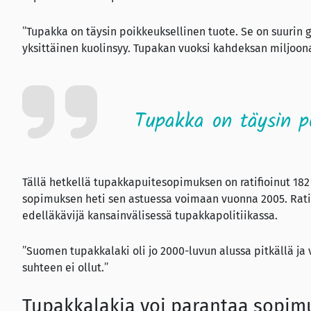
”Tupakka on täysin poikkeuksellinen tuote. Se on suurin 
yksittäinen kuolinsyy. Tupakan vuoksi kahdeksan miljoona
Tupakka on täysin po
Tällä hetkellä tupakkapuitesopimuksen on ratifioinut 182
sopimuksen heti sen astuessa voimaan vuonna 2005. Ratif
edelläkävijä kansainvälisessä tupakkapolitiikassa.
”Suomen tupakkalaki oli jo 2000-luvun alussa pitkällä ja 
suhteen ei ollut.”
Tupakkalakia voi parantaa sopim